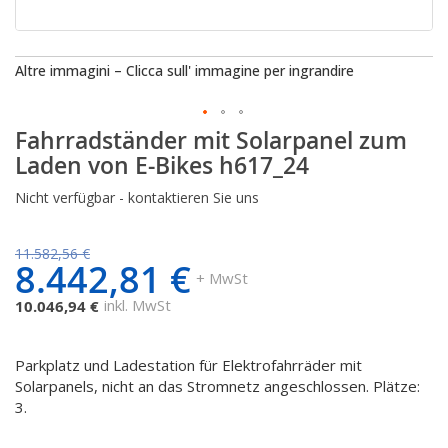
Altre immagini – Clicca sull' immagine per ingrandire
Fahrradständer mit Solarpanel zum
Zum
Anfang
Laden von E-Bikes h617_24
der
Bildgalerie
Nicht verfügbar - kontaktieren Sie uns
springen
11.582,56 €
8.442,81 €
+ MwSt
inkl. MwSt
10.046,94 €
Parkplatz und Ladestation für Elektrofahrräder mit
Solarpanels, nicht an das Stromnetz angeschlossen. Plätze:
3.