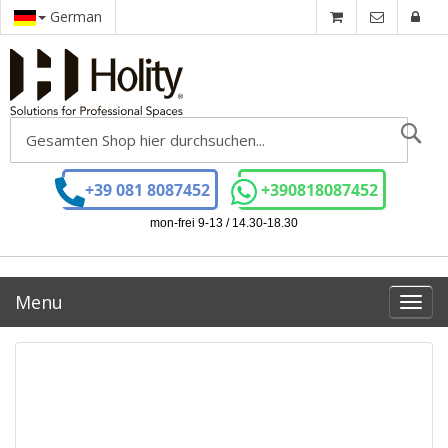
German
Se
+39 081 8087452
+390818087452
mon-frei 9-13 / 14.30-18.30
Menu
Toggl
navig
Zum
Ende
der
Bildgalerie
springen