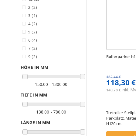
Artikel
2
2
Artikel
3
1
Artikel
4
2
Artikel
5
2
Artikel
6
4
Artikel
7
2
Artikel
9
2
Rollerparker h
HÖHE IN MM
162,44 €
118,30 €
150.00 - 1300.00
inkl. 
140,78 €
TIEFE IN MM
138.00 - 780.00
Tretroller Stellp
Parkplatz. Mater
LÄNGE IN MM
H120 cm.