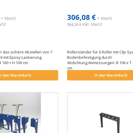
306,08 €
+ MwSt
+ MwSt
MwSt
inkl. MwSt
364,24 €
r das sichere Abstellen von 7
Rollerständer für 6 Roller mit Clip-S
hl mit Epoxy-Lackierung.
Bodenbefestigung durch
 160 × H 100 cm.
Abdichtung.Abmessungen: B 106 x T 1
cm.
In den Warenkorb
In den Warenkorb