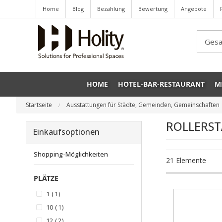
Home
Blog
Bezahlung
Bewertung
Angebote
Sea
HOME
HOTEL-BAR-RESTAURANT
M
Startseite
Ausstattungen für Städte, Gemeinden, Gemeinschaften
ROLLERS
Einkaufsoptionen
Shopping-Möglichkeiten
21
Elemente
PLÄTZE
Artikel
1
1
Artikel
10
1
Artikel
12
2