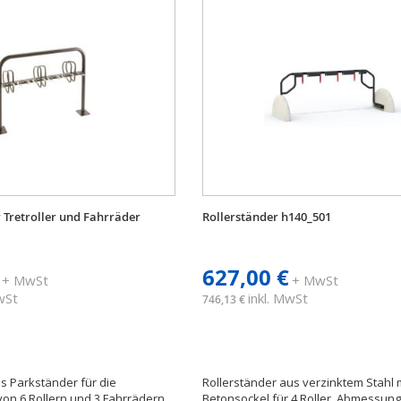
 Tretroller und Fahrräder
Rollerständer h140_501
627,00 €
+ MwSt
+ MwSt
MwSt
inkl. MwSt
746,13 €
es Parkständer für die
Rollerständer aus verzinktem Stahl 
n 6 Rollern und 3 Fahrrädern.
Betonsockel für 4 Roller. Abmessung