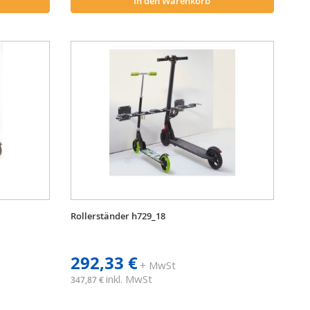
In den Warenkorb
Rollerständer h729_18
292,33 €
+ MwSt
inkl. MwSt
347,87 €