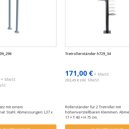
109_296
Tretrollerständer h729_34
171,00 €
+ MwSt
+ MwSt
inkl. MwSt
203,49 €
MwSt
latz mit einem
Rollerständer für 2 Tretroller mit
ial: Stahl. Abmessungen: L37 x
höhenverstellbaren Klemmen. Abme
17 × T 40 × H 75 cm.