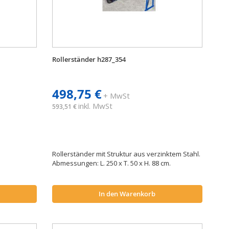
Rollerständer h287_354
498,75 €
+ MwSt
inkl. MwSt
593,51 €
Rollerständer mit Struktur aus verzinktem Stahl.
Abmessungen: L. 250 x T. 50 x H. 88 cm.
In den Warenkorb