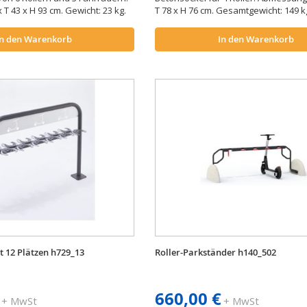
 T 43 x H 93 cm. Gewicht: 23 kg.
T 78 x H 76 cm. Gesamtgewicht: 149 
In den Warenkorb
In den Warenkorb
t 12 Plätzen h729_13
Roller-Parkständer h140_502
660,00 €
+ MwSt
+ MwSt