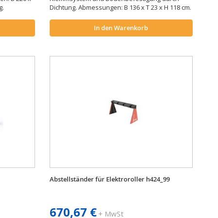
kg.
Dichtung. Abmessungen: B 136 x T 23 x H 118 cm.
In den Warenkorb
Abstellständer für Elektroroller h424_99
670,67 €
+ MwSt