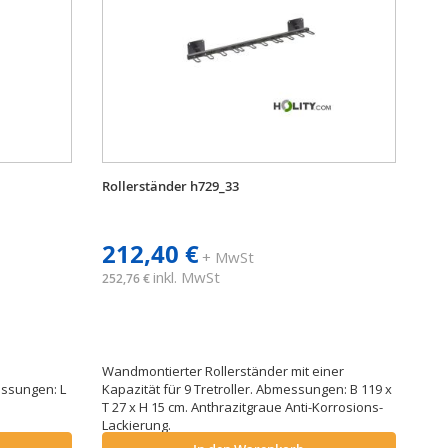
Rollerständer h729_33
212,40 €
+ MwSt
inkl. MwSt
252,76 €
Wandmontierter Rollerständer mit einer
ssungen: L
Kapazität für 9 Tretroller. Abmessungen: B 119 x
T 27 x H 15 cm. Anthrazitgraue Anti-Korrosions-
Lackierung.