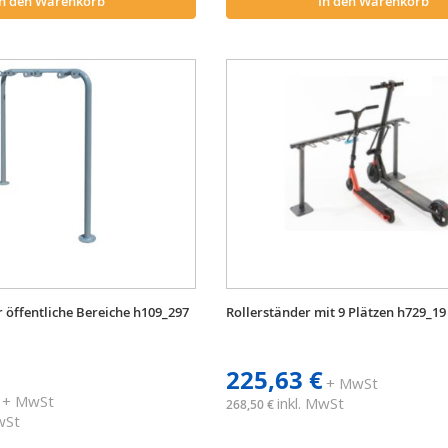
In den Warenkorb
In den Warenkorb
r öffentliche Bereiche h109_297
Rollerständer mit 9 Plätzen h729_19
225,63 €
+ MwSt
+ MwSt
inkl. MwSt
268,50 €
MwSt