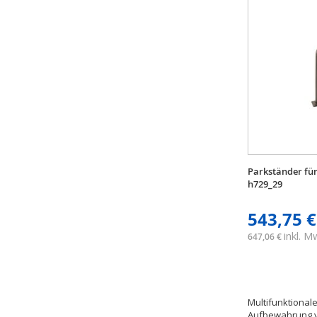
Parkständer für
h729_29
543,75 €
inkl. 
647,06 €
Multifunktional
Aufbewahrung vo