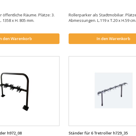
r öffentliche Räume. Plätze: 3.
Rollerparker als Stadtmobiliar. Plätze
 1358 x H. 805 mm.
Abmessungen. L.119 x T.20 x H.59 cm
In den Warenkorb
In den Warenkorb
nder h972_08
Ständer für 6 Tretroller h729_35