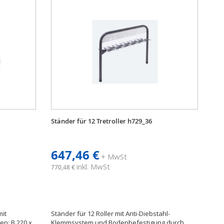
Ständer für 12 Tretroller h729_36
647,46 €
+ MwSt
inkl. MwSt
770,48 €
mit
Ständer für 12 Roller mit Anti-Diebstahl-
en: B 220 x
Klemmsystem und Bodenbefestigung durch