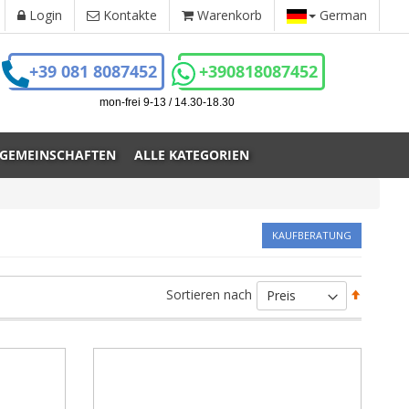
Login
Kontakte
Warenkorb
German
+39 081 8087452
+390818087452
mon-frei 9-13 / 14.30-18.30
 GEMEINSCHAFTEN
ALLE KATEGORIEN
KAUFBERATUNG
Absteig
Sortieren nach
sortiere