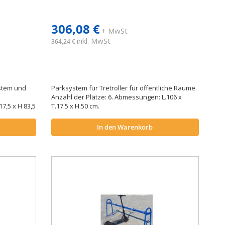
306,08 €
+ MwSt
inkl. MwSt
364,24 €
ystem und
Parksystem für Tretroller für öffentliche Räume.
Anzahl der Plätze: 6. Abmessungen: L.106 x
7,5 x H 83,5
T.17.5 x H.50 cm.
In den Warenkorb