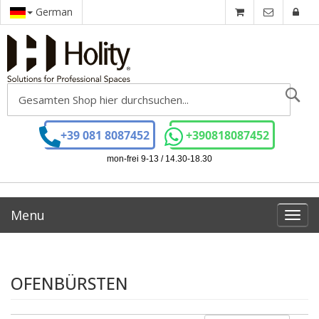
German
Se
+39 081 8087452
+390818087452
mon-frei 9-13 / 14.30-18.30
Menu
Toggl
navig
OFENBÜRSTEN