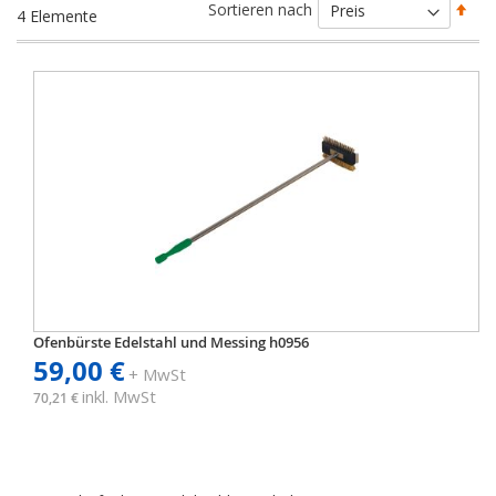
Abs
Sortieren nach
4
Elemente
sort
Ofenbürste Edelstahl und Messing h0956
59,00 €
+ MwSt
inkl. MwSt
70,21 €