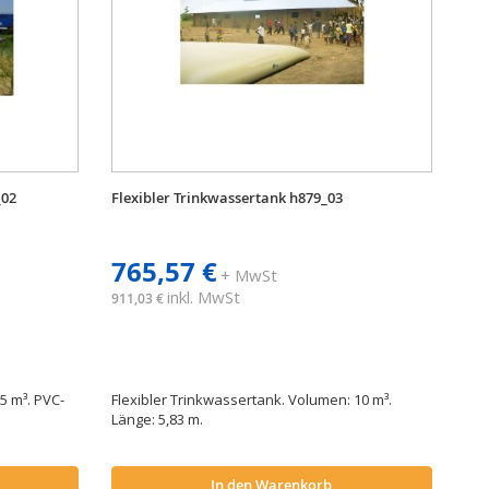
_02
Flexibler Trinkwassertank h879_03
765,57 €
+ MwSt
inkl. MwSt
911,03 €
5 m³. PVC-
Flexibler Trinkwassertank. Volumen: 10 m³.
Länge: 5,83 m.
In den Warenkorb