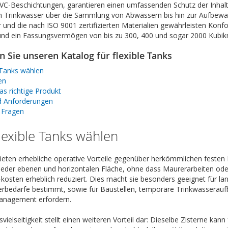
C-Beschichtungen, garantieren einen umfassenden Schutz der Inhalte
n Trinkwasser über die Sammlung von Abwässern bis hin zur Aufbewa
r und die nach ISO 9001 zertifizierten Materialien gewährleisten Konf
nd ein Fassungsvermögen von bis zu 300, 400 und sogar 2000 Kubikm
 Sie unseren Katalog für flexible Tanks
 Tanks wählen
en
as richtige Produkt
nd Anforderungen
e Fragen
exible Tanks wählen
bieten erhebliche operative Vorteile gegenüber herkömmlichen festen 
f jeder ebenen und horizontalen Fläche, ohne dass Maurerarbeiten od
-kosten erheblich reduziert. Dies macht sie besonders geeignet für lan
erbedarfe bestimmt, sowie für Baustellen, temporäre Trinkwasseraufbe
 Management erfordern.
ielseitigkeit stellt einen weiteren Vorteil dar: Dieselbe Zisterne ka