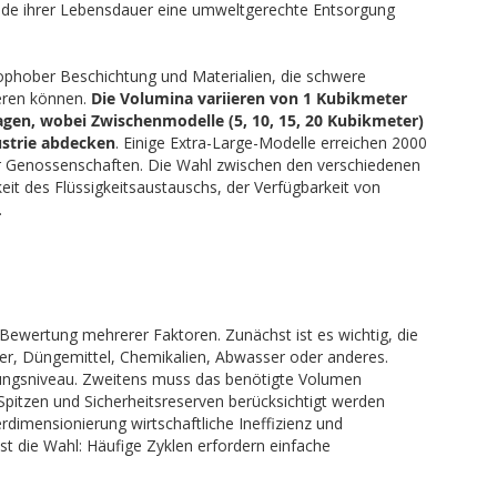
 Ende ihrer Lebensdauer eine umweltgerechte Entsorgung
drophober Beschichtung und Materialien, die schwere
ieren können.
Die Volumina variieren von 1 Kubikmeter
gen, wobei Zwischenmodelle (5, 10, 15, 20 Kubikmeter)
ustrie abdecken
. Einige Extra-Large-Modelle erreichen 2000
her Genossenschaften. Die Wahl zwischen den verschiedenen
it des Flüssigkeitsaustauschs, der Verfügbarkeit von
.
Bewertung mehrerer Faktoren. Zunächst ist es wichtig, die
ser, Düngemittel, Chemikalien, Abwasser oder anderes.
erungsniveau. Zweitens muss das benötigte Volumen
Spitzen und Sicherheitsreserven berücksichtigt werden
rdimensionierung wirtschaftliche Ineffizienz und
st die Wahl: Häufige Zyklen erfordern einfache