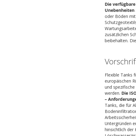
Die verfügbare
Unebenheiten s
oder Böden mit 
Schutzgeotextil
Wartungsarbeite
zusätzlichen Sc
beibehalten. Di
Vorschri
Flexible Tanks 
europäischen Ri
und spezifische 
werden.
Die IS
– Anforderunge
Tanks, die für 
Bodeninfiltrati
Arbeitssicherhe
Untergründen er
hinsichtlich de
Löschwasserzist