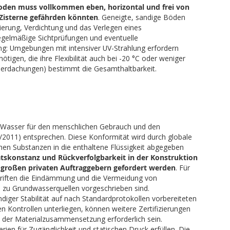
r Boden muss vollkommen eben, horizontal und frei von
 Zisterne gefährden könnten
. Geneigte, sandige Böden
erung, Verdichtung und das Verlegen eines
egelmäßige Sichtprüfungen und eventuelle
ng: Umgebungen mit intensiver UV-Strahlung erfordern
igen, die ihre Flexibilität auch bei -20 °C oder weniger
berdachungen) bestimmt die Gesamthaltbarkeit.
n Wasser für den menschlichen Gebrauch und den
0/2011) entsprechen. Diese Konformität wird durch globale
ichen Substanzen in die enthaltene Flüssigkeit abgegeben
tätskonstanz und Rückverfolgbarkeit in der Konstruktion
d großen privaten Auftraggebern gefordert werden
. Für
chriften die Eindämmung und die Vermeidung von
 zu Grundwasserquellen vorgeschrieben sind.
ndiger Stabilität auf nach Standardprotokollen vorbereiteten
n Kontrollen unterliegen, können weitere Zertifizierungen
it der Materialzusammensetzung erforderlich sein.
en für Zugänglichkeit und statischen Druck erfüllen. Die