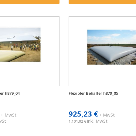
ter h879_04
Flexibler Behälter h879_05
925,23 €
+ MwSt
+ MwSt
MwSt
inkl. MwSt
1.101,02 €