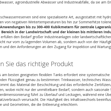
Abwasser, agroindustrielle Abwässer und Industrieabfälle, da sie am
öschwasserreserven sind eine spezialisierte Art, ausgestattet mit hy
en von negativen Wintertemperaturen bis hin zur Sommerhitze toler
 Anwendungen bis zu 300-400 Kubikmetern für zentrale Lageranla
 Bereich in der Landwirtschaft und der kleinen bis mittleren Ind
erfüllen den Bedarf großer Industrieanlagen oder landwirtschaftlic
cht nur vom zu lagernden Volumen ab, sondern auch von der Häufigke
um und den Anforderungen an den Zugang für Inspektion und Wartung
n Sie das richtige Produkt
 am besten geeigneten flexiblen Tanks erfordert eine systematische 
rnden Flüssigkeit genau zu bestimmen: Trinkwasser, technisches Was
immt das Material der Beschichtung und das erforderliche Zertifizi
n, wobei nicht nur der unmittelbare Bedarf, sondern auch saisonale 
nterdimensionierung führt zu Überlauf und Leckagen, während eine Übe
tzverbrauch verursacht. Die Häufigkeit des Inhaltswechsels beeinflus
und Geometrien, die die Entleerung erleichtern.