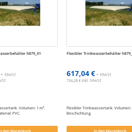
wasserbehälter h879_01
Flexibler Trinkwasserbehälter h879
617,04 €
+ MwSt
+ MwSt
MwSt
inkl. MwSt
734,28 €
assertank. Volumen: 1 m³.
Flexibler Trinkwassertank. Volumen: 
terial: PVC.
Beschichtung.
In den Warenkorb
In den Warenkorb