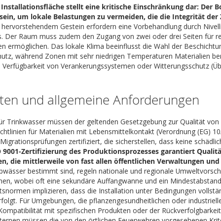
 Installationsfläche stellt eine kritische Einschränkung dar: De
ein, um lokale Belastungen zu vermeiden, die die Integrität der
hervorstehendem Gestein erfordern eine Vorbehandlung durch Nivelli
s. Der Raum muss zudem den Zugang von zwei oder drei Seiten für r
n ermöglichen. Das lokale Klima beeinflusst die Wahl der Beschichtu
hutz, während Zonen mit sehr niedrigen Temperaturen Materialien benöt
e Verfügbarkeit von Verankerungssystemen oder Witterungsschutz (Ü
ften und allgemeine Anforderungen
für Trinkwasser müssen der geltenden Gesetzgebung zur Qualität vo
chtlinien für Materialien mit Lebensmittelkontakt (Verordnung (EG) 1
Migrationsprüfungen zertifiziert, die sicherstellen, dass keine schädl
O 9001-Zertifizierung des Produktionsprozesses garantiert Quali
n, die mittlerweile von fast allen öffentlichen Verwaltungen un
Abwässer bestimmt sind, regeln nationale und regionale Umweltvors
onen, wobei oft eine sekundäre Auffangwanne und ein Mindestabstand
itsnormen implizieren, dass die Installation unter Bedingungen vollstä
folgt. Für Umgebungen, die pflanzengesundheitlichen oder industrielle
r Kompatibilität mit spezifischen Produkten oder der Rückverfolgbarke
ernen müssen die von den örtlichen Feuerwehren vorgesehenen Kriteri