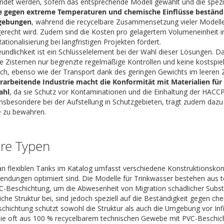
det werden, sofern das entsprechende Modell gewählt und die spezif
ie gegen extreme Temperaturen und chemische Einflüsse beständi
gebungen
, während die recycelbare Zusammensetzung vieler Modell
gerecht wird. Zudem sind die Kosten pro gelagertem Volumeneinheit im
Rationalisierung bei langfristigen Projekten fördert.
undlichkeit ist ein Schlüsselelement bei der Wahl dieser Lösungen. D
le Zisternen nur begrenzte regelmäßige Kontrollen und keine kostspieli
ch, ebenso wie der Transport dank des geringen Gewichts im leeren
rarbeitende Industrie macht die Konformität mit Materialien für
ahl
, da sie Schutz vor Kontaminationen und die Einhaltung der HACCP-
, insbesondere bei der Aufstellung in Schutzgebieten, trägt zudem daz
te zu bewahren.
re Typen
n flexiblen Tanks im Katalog umfasst verschiedene Konstruktionskon
endungen optimiert sind. Die Modelle für Trinkwasser bestehen aus
PVC-Beschichtung, um die Abwesenheit von Migration schädlicher Subst
eiche Struktur bei, sind jedoch speziell auf die Beständigkeit gegen c
hichtung schützt sowohl die Struktur als auch die Umgebung vor Infil
die oft aus 100 % recycelbarem technischen Gewebe mit PVC-Beschich