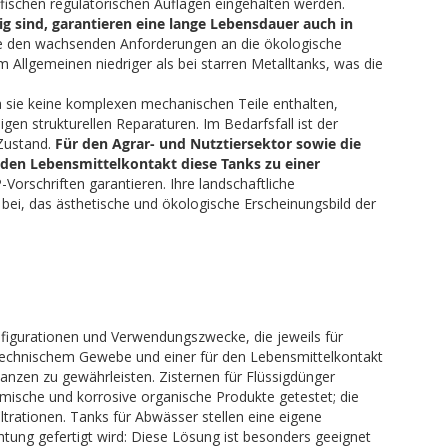
ischen regulatorischen Auflagen eingehalten werden.
g sind, garantieren eine lange Lebensdauer auch in
e den wachsenden Anforderungen an die ökologische
 Allgemeinen niedriger als bei starren Metalltanks, was die
a sie keine komplexen mechanischen Teile enthalten,
gen strukturellen Reparaturen. Im Bedarfsfall ist der
 Zustand.
Für den Agrar- und Nutztiersektor sowie die
 den Lebensmittelkontakt diese Tanks zu einer
Vorschriften garantieren. Ihre landschaftliche
u bei, das ästhetische und ökologische Erscheinungsbild der
figurationen und Verwendungszwecke, die jeweils für
 technischem Gewebe und einer für den Lebensmittelkontakt
anzen zu gewährleisten. Zisternen für Flüssigdünger
hemische und korrosive organische Produkte getestet; die
trationen. Tanks für Abwässer stellen eine eigene
tung gefertigt wird: Diese Lösung ist besonders geeignet