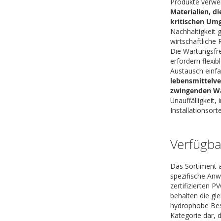
Produkte verwen
Materialien, d
kritischen Um
Nachhaltigkeit 
wirtschaftliche 
Die Wartungsfre
erfordern flexib
Austausch einfa
lebensmittelve
zwingenden W
Unauffälligkeit
Installationsor
Verfügba
Das Sortiment a
spezifische Anw
zertifizierten 
behalten die gl
hydrophobe Besc
Kategorie dar, 