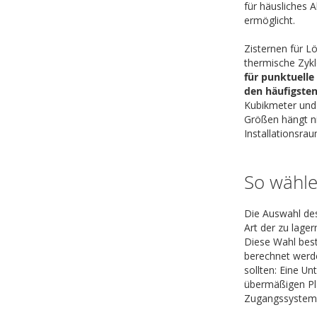
für häusliches 
ermöglicht.
Zisternen für L
thermische Zykl
für punktuelle
den häufigsten
Kubikmeter und 
Größen hängt ni
Installationsra
So wähle
Die Auswahl des
Art der zu lage
Diese Wahl best
berechnet werde
sollten: Eine U
übermäßigen Pla
Zugangssysteme 