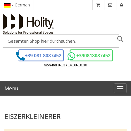
German
Se
+39 081 8087452
+390818087452
mon-frei 9-13 / 14.30-18.30
Menu
Toggl
navig
EISZERKLEINERER