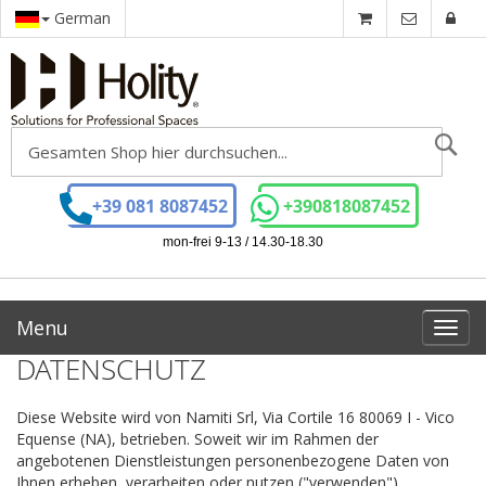
German
Se
+39 081 8087452
+390818087452
mon-frei 9-13 / 14.30-18.30
Menu
Toggl
navig
DATENSCHUTZ
Diese Website wird von Namiti Srl, Via Cortile 16 80069 I - Vico
Equense (NA), betrieben. Soweit wir im Rahmen der
angebotenen Dienstleistungen personenbezogene Daten von
Ihnen erheben, verarbeiten oder nutzen ("verwenden"),