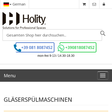
German
Se
+39 081 8087452
+390818087452
mon-frei 9-13 / 14.30-18.30
Menu
Toggl
navig
GLÄSERSPÜLMASCHINEN