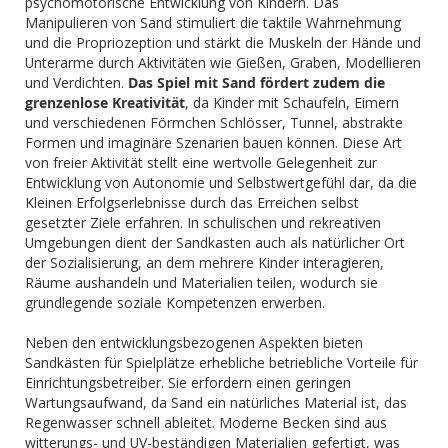
psychomotorische Entwicklung von Kindern. Das
Manipulieren von Sand stimuliert die taktile Wahrnehmung
und die Propriozeption und stärkt die Muskeln der Hände und
Unterarme durch Aktivitäten wie Gießen, Graben, Modellieren
und Verdichten.
Das Spiel mit Sand fördert zudem die
grenzenlose Kreativität
, da Kinder mit Schaufeln, Eimern
und verschiedenen Förmchen Schlösser, Tunnel, abstrakte
Formen und imaginäre Szenarien bauen können. Diese Art
von freier Aktivität stellt eine wertvolle Gelegenheit zur
Entwicklung von Autonomie und Selbstwertgefühl dar, da die
Kleinen Erfolgserlebnisse durch das Erreichen selbst
gesetzter Ziele erfahren. In schulischen und rekreativen
Umgebungen dient der Sandkasten auch als natürlicher Ort
der Sozialisierung, an dem mehrere Kinder interagieren,
Räume aushandeln und Materialien teilen, wodurch sie
grundlegende soziale Kompetenzen erwerben.
Neben den entwicklungsbezogenen Aspekten bieten
Sandkästen für Spielplätze erhebliche betriebliche Vorteile für
Einrichtungsbetreiber. Sie erfordern einen geringen
Wartungsaufwand, da Sand ein natürliches Material ist, das
Regenwasser schnell ableitet. Moderne Becken sind aus
witterungs- und UV-beständigen Materialien gefertigt, was