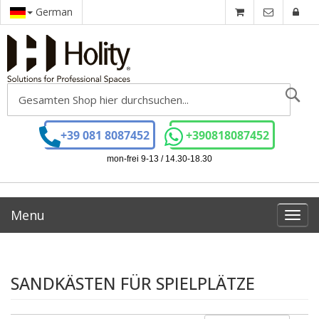
German
Se
+39 081 8087452
+390818087452
mon-frei 9-13 / 14.30-18.30
Menu
Toggl
navig
SANDKÄSTEN FÜR SPIELPLÄTZE