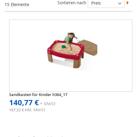
Abs
Sortieren nach
15
Elemente
sort
Sandkasten für Kinder h364_17
140,77 €
+ MwSt
inkl. MwSt
167,52 €