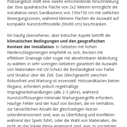
Platzangebot stellt eine zweite entscheidende Einschränkung
dar: Eine quadratische Fläche von 2x2 Metern ermöglicht die
Installation eines Sandkastens von 150x150 cm mit seitlichen
Bewegungszonen, während kleinere Flächen die Auswahl auf
kompakte Kunststoffmodelle (90x90 cm) beschränken.
Ein häufig übersehener, aber kritischer Aspekt betrifft die
klimatischen Bedingungen und den geografischen
Kontext der Installation
. In Gebieten mit hohen
Niederschlagsmengen empfiehlt es sich, Becken mit
effektiver Drainage oder sogar mit abnehmbarer Abdeckung
zu wählen; in sehr sonnigen Gebieten garantiert die Auswahl
von Materialien mit UV-Schutz die Beständigkeit von Farbe
und Struktur über die Zeit. Das Gleichgewicht zwischen
Robustheit und Wartung ist essenziell: Holzsandkästen bieten
Eleganz, erfordern jedoch regelmäßige
Imprägnierbehandlungen (alle 2-3 Jahre), während
Kunststofflösungen minimale Wartungseingriffe erfordern.
Häufige Fehler sind der Kauf von Becken, die im Verhältnis
zur tatsächlichen Anzahl der gleichzeitigen Nutzer
unterdimensioniert sind, was zu Überfüllung und Konflikten
während des Spiels führt, oder die Wahl von Materialien, die
nicht an das lokale Klima angepasst sind, was zu vorzeitiger