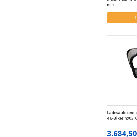
mm.
Ladesäule und p
4 E-Bikes h903_
3.684,50