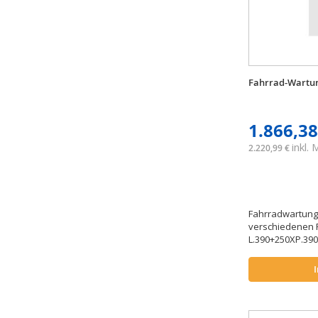
Fahrrad-Wartun
1.866,38
inkl.
2.220,99 €
Fahrradwartungss
verschiedenen 
L.390+250XP.39