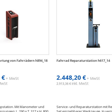
Wartung von Fahrrädern h894_18
Fahrrad Reparaturstation h617_14
 €
2.448,20 €
+ MwSt
+ MwSt
 MwSt
inkl. MwSt
2.913,36 €
pstation. Mit Manometer und
Service- und Reparaturstation mit 
essungen: L. 290 × T. 317 × H. 800
Set einziehbarer Werkzeuge. In ver