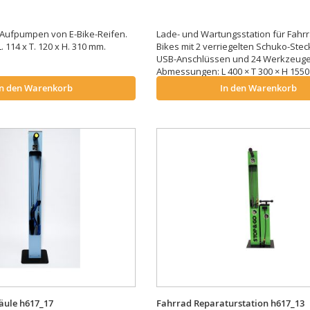
ufpumpen von E-Bike-Reifen.
Lade- und Wartungsstation für Fahrr
 114 x T. 120 x H. 310 mm.
Bikes mit 2 verriegelten Schuko-Ste
USB-Anschlüssen und 24 Werkzeuge
Abmessungen: L 400 × T 300 × H 155
In den Warenkorb
In den Warenkorb
äule h617_17
Fahrrad Reparaturstation h617_13