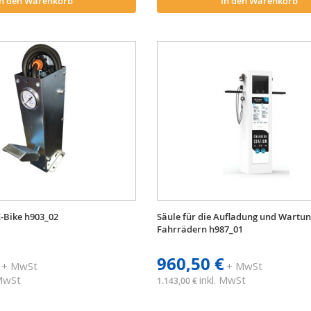
In den Warenkorb
In den Warenkorb
-Bike h903_02
Säule für die Aufladung und Wartu
Fahrrädern h987_01
960,50 €
+ MwSt
+ MwSt
 MwSt
inkl. MwSt
1.143,00 €