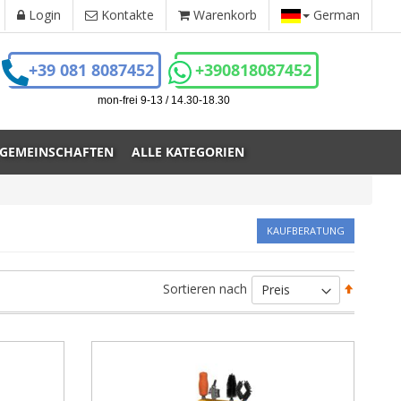
Login
Kontakte
Warenkorb
German
+39 081 8087452
+390818087452
mon-frei 9-13 / 14.30-18.30
 GEMEINSCHAFTEN
ALLE KATEGORIEN
KAUFBERATUNG
Absteig
Sortieren nach
sortiere