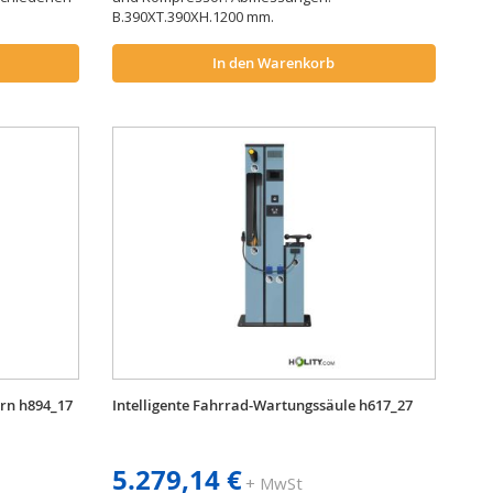
B.390XT.390XH.1200 mm.
In den Warenkorb
ern h894_17
Intelligente Fahrrad-Wartungssäule h617_27
5.279,14 €
+ MwSt