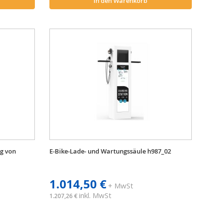
In den Warenkorb
ng von
E-Bike-Lade- und Wartungssäule h987_02
1.014,50 €
+ MwSt
inkl. MwSt
1.207,26 €