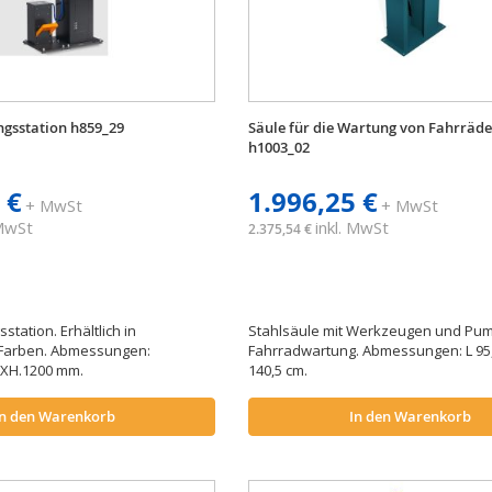
gsstation h859_29
Säule für die Wartung von Fahrräd
h1003_02
 €
1.996,25 €
+ MwSt
+ MwSt
 MwSt
inkl. MwSt
2.375,54 €
tation. Erhältlich in
Stahlsäule mit Werkzeugen und Pu
Farben. Abmessungen:
Fahrradwartung. Abmessungen: L 95,2
0XH.1200 mm.
140,5 cm.
In den Warenkorb
In den Warenkorb