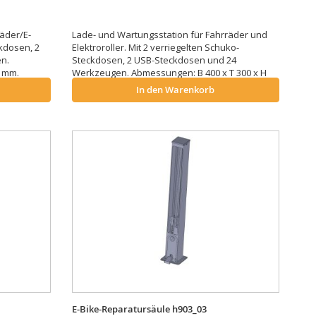
äder/E-
Lade- und Wartungsstation für Fahrräder und
ckdosen, 2
Elektroroller. Mit 2 verriegelten Schuko-
n.
Steckdosen, 2 USB-Steckdosen und 24
0 mm.
Werkzeugen. Abmessungen: B 400 x T 300 x H
1550 mm.
In den Warenkorb
E-Bike-Reparatursäule h903_03