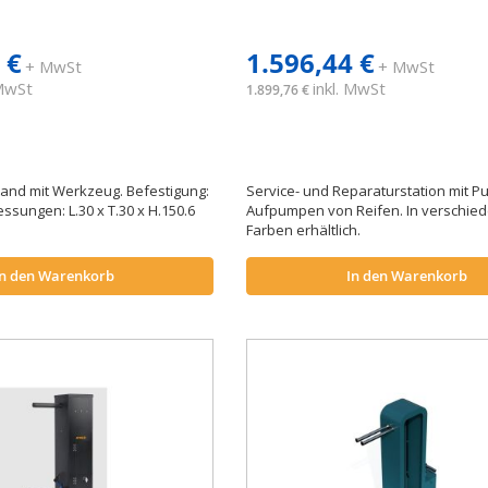
 €
1.596,44 €
+ MwSt
+ MwSt
 MwSt
inkl. MwSt
1.899,76 €
and mit Werkzeug. Befestigung:
Service- und Reparaturstation mit 
ssungen: L.30 x T.30 x H.150.6
Aufpumpen von Reifen. In verschie
Farben erhältlich.
In den Warenkorb
In den Warenkorb