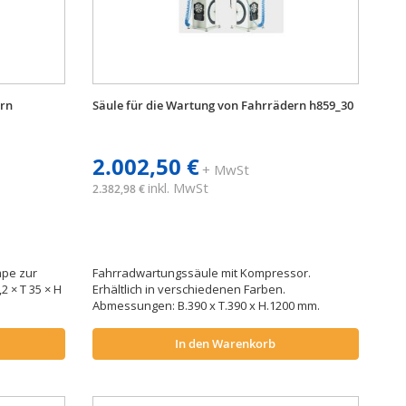
ern
Säule für die Wartung von Fahrrädern h859_30
2.002,50 €
+ MwSt
inkl. MwSt
2.382,98 €
mpe zur
Fahrradwartungssäule mit Kompressor.
 × T 35 × H
Erhältlich in verschiedenen Farben.
Abmessungen: B.390 x T.390 x H.1200 mm.
In den Warenkorb