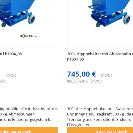
0 l h1004_08
300 L Kippbehälter mit Ablasshahn 
h1004_09
745,00 €
+ MwSt
+ MwSt
MwSt
inkl. MwSt
886,55 €
Kippbehälter für Industrieabfälle.
300-Liter-Kippbehälter aus Stahl mi
00 kg, Abmessungen
und Innensieb, Tragkraft 500 kg. Idea
m und Entleerungssystem für
Trennung und kontrollierte Entleeru
Flüssigkeiten.
In den Warenkorb
In den Warenkorb