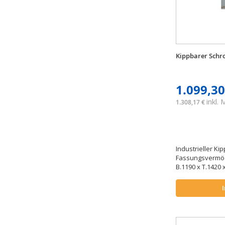
Kippbarer Schr
1.099,30
inkl.
1.308,17 €
Industrieller Ki
Fassungsvermög
B.1190 x T.1420