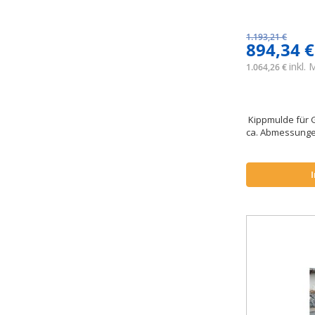
1.193,21 €
894,34 €
inkl.
1.064,26 €
Kippmulde für G
ca. Abmessungen