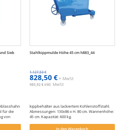
und Sieb
Stahlkippmulde Höhe 45 cm h883_44
1.127,53 €
828,50 €
+ MwSt
inkl. MwSt
985,92 €
t Ablasshahn
kippbehälter aus lackiertem Kohlenstoffstahl.
l für die
Abmessungen: 130x86 x H. 80 cm. Wannenhöhe:
ng von
45 cm. Kapazität: 600 kg.
In den Warenkorb