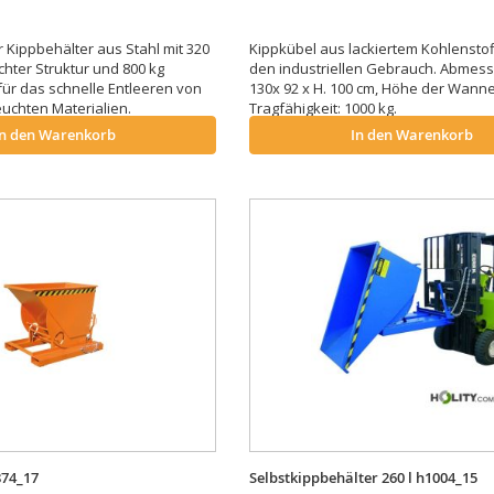
 Kippbehälter aus Stahl mit 320
Kippkübel aus lackiertem Kohlenstoff
chter Struktur und 800 kg
den industriellen Gebrauch. Abmes
 für das schnelle Entleeren von
130x 92 x H. 100 cm, Höhe der Wanne
euchten Materialien.
Tragfähigkeit: 1000 kg.
In den Warenkorb
In den Warenkorb
874_17
Selbstkippbehälter 260 l h1004_15