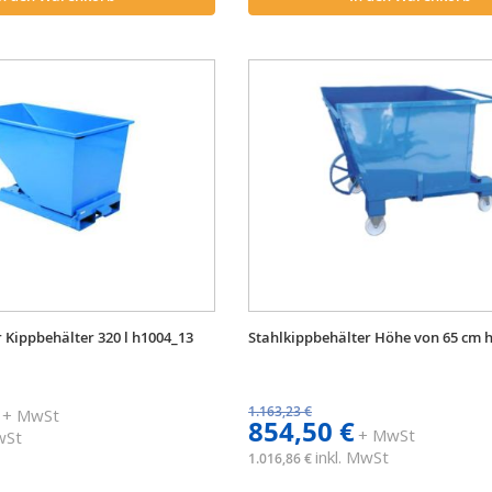
 Kippbehälter 320 l h1004_13
Stahlkippbehälter Höhe von 65 cm 
1.163,23 €
+ MwSt
854,50 €
+ MwSt
MwSt
inkl. MwSt
1.016,86 €