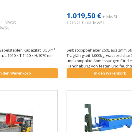
1.019,50 €
+ MwSt
+ MwSt
inkl. MwSt
1.213,21 €
 MwSt
abelstapler. Kapazität: 0,50 m³
Selbstkippbehälter 260L aus 2mm St
: L.1010 x T.1420 x H.1070 mm.
Tragfähigkeit 1.000kg, wasserdichte 
und kompakte Abmessungen für di
Handhabung von festen und feuchte
In den Warenkorb
In den Warenkorb