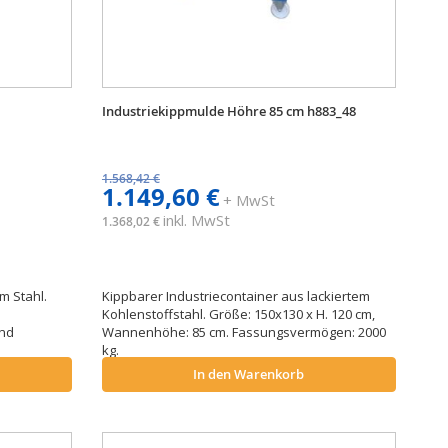
Industriekippmulde Höhre 85 cm h883_48
1.568,42 €
1.149,60 €
+ MwSt
inkl. MwSt
1.368,02 €
m Stahl.
Kippbarer Industriecontainer aus lackiertem
Kohlenstoffstahl. Größe: 150x130 x H. 120 cm,
und
Wannenhöhe: 85 cm. Fassungsvermögen: 2000
kg.
In den Warenkorb