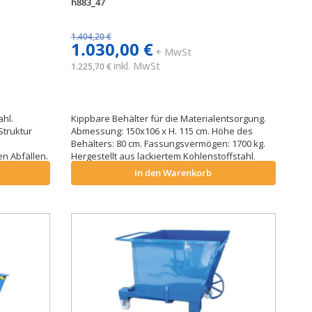
h883_47
1.404,20 €
1.030,00 €
+ MwSt
inkl. MwSt
1.225,70 €
ahl.
Kippbare Behälter für die Materialentsorgung.
Struktur
Abmessung: 150x106 x H. 115 cm. Höhe des
e
Behälters: 80 cm. Fassungsvermögen: 1700 kg.
n Abfällen.
Hergestellt aus lackiertem Kohlenstoffstahl.
In den Warenkorb