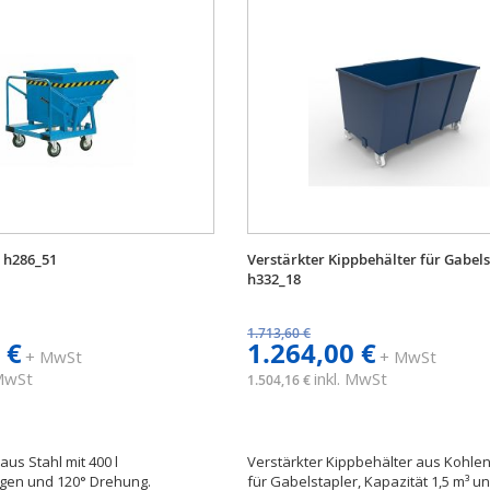
 h286_51
Verstärkter Kippbehälter für Gabels
h332_18
1.713,60 €
 €
1.264,00 €
+ MwSt
+ MwSt
 MwSt
inkl. MwSt
1.504,16 €
aus Stahl mit 400 l
Verstärkter Kippbehälter aus Kohlen
en und 120° Drehung.
für Gabelstapler, Kapazität 1,5 m³ u