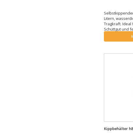
Selbstkippender
Litern, wasserdi
Tragkraft. Ideal
Schüttgut und f
Kippbehälter h