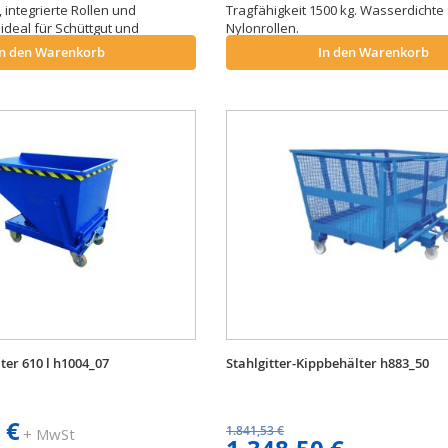
, integrierte Rollen und
Tragfähigkeit 1500 kg. Wasserdichte 
ideal für Schüttgut und
Nylonrollen.
In den Warenkorb
In den Warenkorb
ter 610 l h1004_07
Stahlgitter-Kippbehälter h883_50
 €
1.841,53 €
+ MwSt