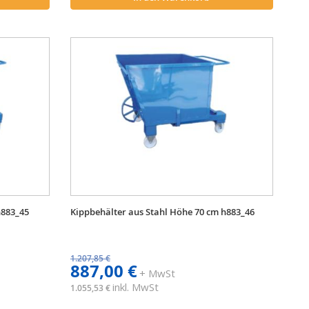
h883_45
Kippbehälter aus Stahl Höhe 70 cm h883_46
1.207,85 €
887,00 €
+ MwSt
inkl. MwSt
1.055,53 €