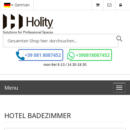
German
Se
+39 081 8087452
+390818087452
mon-frei 9-13 / 14.30-18.30
Menu
Toggl
navig
HOTEL BADEZIMMER