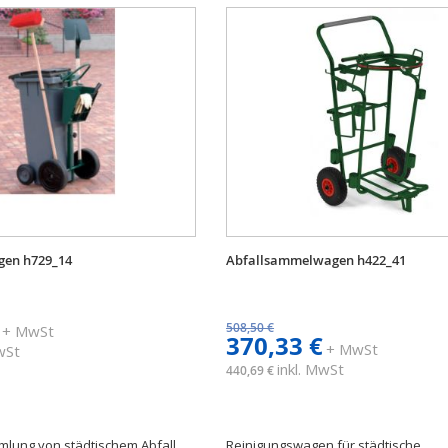
en h729_14
Abfallsammelwagen h422_41
508,50 €
+ MwSt
370,33 €
+ MwSt
MwSt
inkl. MwSt
440,69 €
lung von städtischem Abfall.
Reinigungswagen für städtische