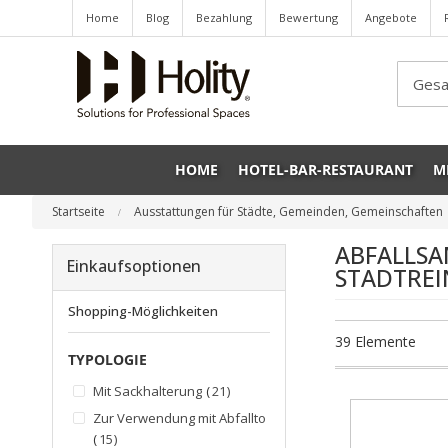
Home
Blog
Bezahlung
Bewertung
Angebote
Sea
HOME
HOTEL-BAR-RESTAURANT
M
Startseite
Ausstattungen für Städte, Gemeinden, Gemeinschaften
ABFALLS
Einkaufsoptionen
STADTRE
Shopping-Möglichkeiten
39
Elemente
TYPOLOGIE
Artikel
Mit Sackhalterung
21
Zur Verwendung mit Abfalltonnen
Artikel
15