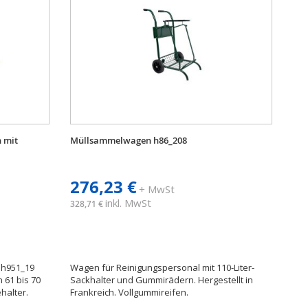
 mit
Müllsammelwagen h86_208
276,23 €
+ MwSt
inkl. MwSt
328,71 €
 h951_19
Wagen für Reinigungspersonal mit 110-Liter-
 61 bis 70
Sackhalter und Gummirädern. Hergestellt in
halter.
Frankreich. Vollgummireifen.