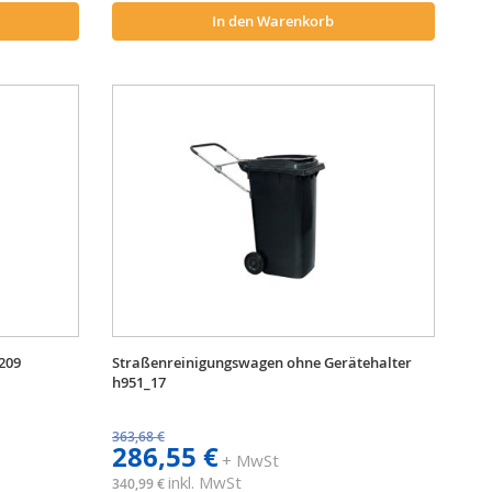
In den Warenkorb
209
Straßenreinigungswagen ohne Gerätehalter
h951_17
363,68 €
286,55 €
+ MwSt
inkl. MwSt
340,99 €