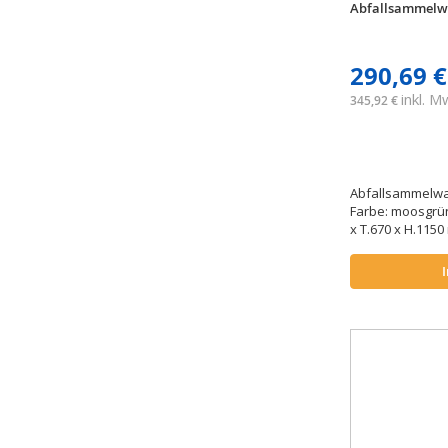
Abfallsammelw
290,69 €
inkl. 
345,92 €
Abfallsammelwag
Farbe: moosgrü
x T.670 x H.115