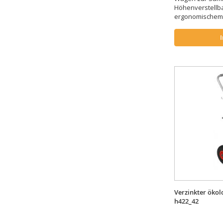
Höhenverstellbar
ergonomischem 
Verzinkter öko
h422_42