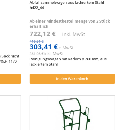
Abfallsammelwagen aus lackiertem Stahl
h422_44
Ab einer Mindestbestellmenge von 2 Stück
erhältlich
722,12 €
inkl. MwSt
416,61 €
303,41 €
+ MwSt
inkl. MwSt
361,06 €
(Sack nicht
Reinigungswagen mit Rädern ø 260 mm, aus
70xH.1170
lackiertem Stahl.
In den Warenkorb