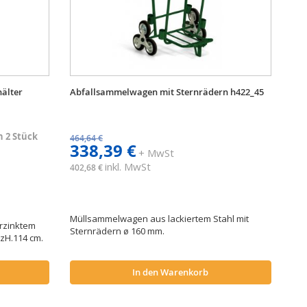
älter
Abfallsammelwagen mit Sternrädern h422_45
 2 Stück
464,64 €
338,39 €
+ MwSt
inkl. MwSt
402,68 €
Müllsammelwagen aus lackiertem Stahl mit
rzinktem
Sternrädern ø 160 mm.
8zH.114 cm.
In den Warenkorb