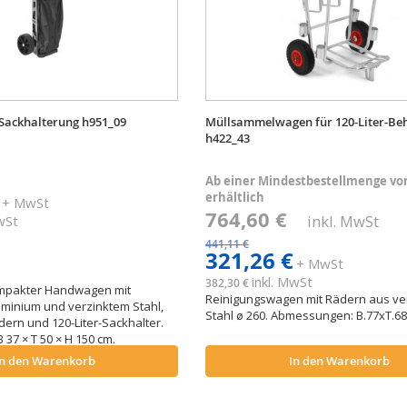
Sackhalterung h951_09
Müllsammelwagen für 120-Liter-Beh
h422_43
Ab einer Mindestbestellmenge von
erhältlich
+ MwSt
764,60 €
inkl. MwSt
MwSt
441,11 €
321,26 €
+ MwSt
inkl. MwSt
382,30 €
ompakter Handwagen mit
Reinigungswagen mit Rädern aus ve
minium und verzinktem Stahl,
Stahl ø 260. Abmessungen: B.77xT.6
dern und 120-Liter-Sackhalter.
37 × T 50 × H 150 cm.
In den Warenkorb
In den Warenkorb