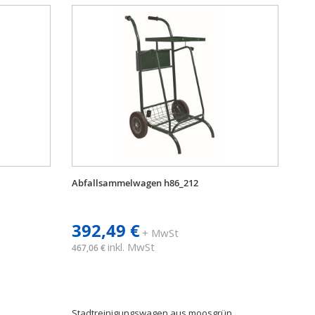
Abfallsammelwagen h86_212
392,49 €
+ MwSt
inkl. MwSt
467,06 €
Stadtreinigungswagen aus moosgrün