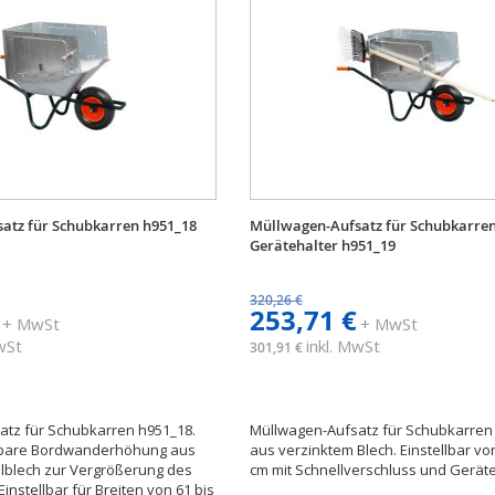
atz für Schubkarren h951_18
Müllwagen-Aufsatz für Schubkarren
Gerätehalter h951_19
320,26 €
253,71 €
+ MwSt
+ MwSt
MwSt
inkl. MwSt
301,91 €
atz für Schubkarren h951_18.
Müllwagen-Aufsatz für Schubkarren
rbare Bordwanderhöhung aus
aus verzinktem Blech. Einstellbar von
lblech zur Vergrößerung des
cm mit Schnellverschluss und Geräte
nstellbar für Breiten von 61 bis