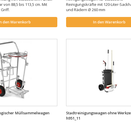
 von 88,5 bis 113,5 cm. Mit
Reinigungskräfte mit 120-Liter-Sackh
Griff.
und Rädern Ø 260 mm
In den Warenkorb
In den Warenkorb
logischer Müllsammelwagen
Stadtreinigungswagen ohne Werkz
h951_11