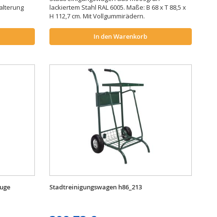
alterung
lackiertem Stahl RAL 6005. Maße: B 68 x T 88,5 x
H 112,7 cm. Mit Vollgummirädern.
In den Warenkorb
euge
Stadtreinigungswagen h86_213