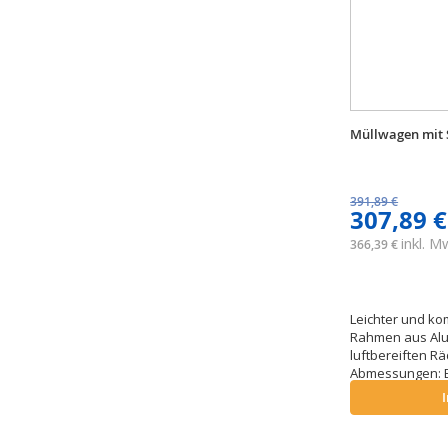
Müllwagen mit 
391,89 €
307,89 €
inkl. 
366,39 €
Leichter und k
Rahmen aus Alu
luftbereiften Rä
Abmessungen: B 