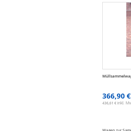
Müllsammelwag
366,90 €
inkl. 
436,61 €
Wagen zur Samm