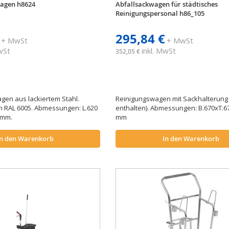
agen h8624
Abfallsackwagen für städtisches
Reinigungspersonal h86_105
295,84 €
+ MwSt
+ MwSt
MwSt
inkl. MwSt
352,05 €
en aus lackiertem Stahl.
Reinigungswagen mit Sackhalterung 
n RAL 6005. Abmessungen: L.620
enthalten). Abmessungen: B.670xT.6
0 mm.
mm
In den Warenkorb
In den Warenkorb