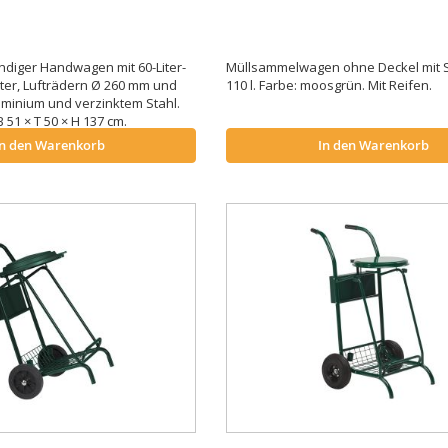
ndiger Handwagen mit 60-Liter-
Müllsammelwagen ohne Deckel mit S
ter, Lufträdern Ø 260 mm und
110 l. Farbe: moosgrün. Mit Reifen.
minium und verzinktem Stahl.
51 × T 50 × H 137 cm.
In den Warenkorb
In den Warenkorb