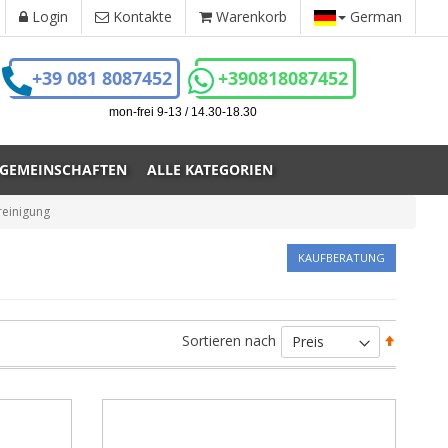
Login
Kontakte
Warenkorb
German
+39 081 8087452
+390818087452
mon-frei 9-13 / 14.30-18.30
 GEMEINSCHAFTEN
ALLE KATEGORIEN
reinigung
KAUFBERATUNG
Absteig
Sortieren nach
sortiere