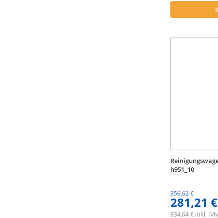
70 cm, mit Schne
Reinigungswagen
h951_10
356,62 €
281,21 €
inkl. 
334,64 €