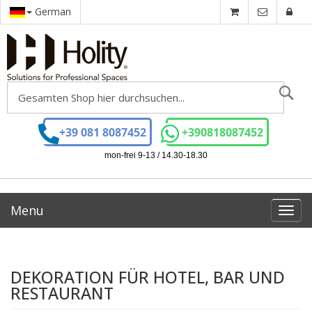
German
Se
+39 081 8087452
+390818087452
mon-frei 9-13 / 14.30-18.30
Menu
Toggl
navig
DEKORATION FÜR HOTEL, BAR UND
RESTAURANT