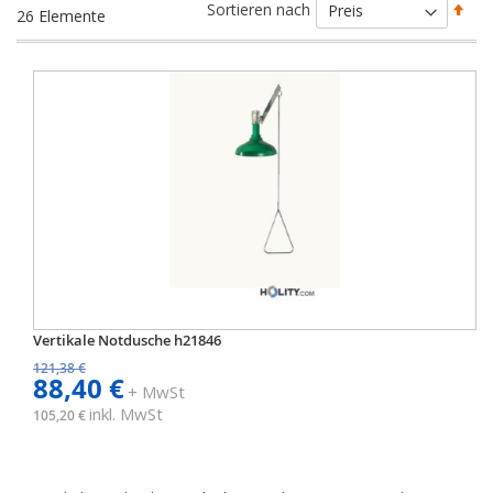
Abs
Sortieren nach
26
Elemente
sort
Vertikale Notdusche h21846
121,38 €
88,40 €
+ MwSt
inkl. MwSt
105,20 €