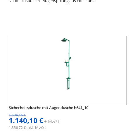
Notduschsäule mit Augenspülung aus Edelstahl.
Sicherheitsdusche mit Augendusche h641_10
1.504,16 €
1.140,10 €
+ MwSt
inkl. MwSt
1.356,72 €