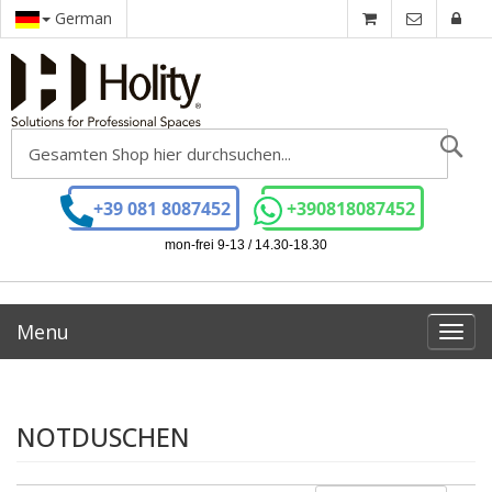
German
Se
+39 081 8087452
+390818087452
mon-frei 9-13 / 14.30-18.30
Menu
Toggl
navig
NOTDUSCHEN