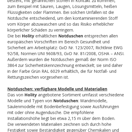
besteht, mit gefährlichen Stoffen in Kontakt zu kommen,
zum Beispiel mit Säuren, Laugen, Lösungsmitteln, heißen
Flüssigkeiten oder Flammen. Bei solchen Unfällen ist die
Notdusche entscheidend, um den kontaminierenden Stoff
vom Körper abzuwaschen und so das Risiko erheblicher
körperlicher Schäden zu verringern.
Die bei
Holity
erhältlichen
Notduschen
entsprechen allen
europäischen Vorschriften im Bereich Gesundheit und
Sicherheit am Arbeitsplatz: GvD Nr. 123/2007, Richtlinie EWG
92/58, Normen UNI 9608/93, GvD Nr. 81/2008, OSHA – ANSI.
Außerdem wurden die Notduschen gemäß der Norm ISO
3864 zur Sicherheitskennzeichnung entwickelt; sie sind daher
in der Farbe Grün RAL 6029 erhältlich, die für Notfall- und
Rettungszeichen vorgesehen ist.
Notduschen: verfügbare Modelle und Materialien
Das von
Holity
angebotene Sortiment umfasst verschiedene
Modelle und Typen von
Notduschen
: Wandmodelle,
Säulenmodelle mit Bodenbefestigung sowie Ausführungen
mit oder ohne Augendusche. Die empfohlene
Installationshöhe liegt bei etwa 2,15 m über dem Boden.
Die verwendeten Materialien zeichnen sich durch hohe
Festigkeit sowie Beständigkeit gegenüber Chemikalien und