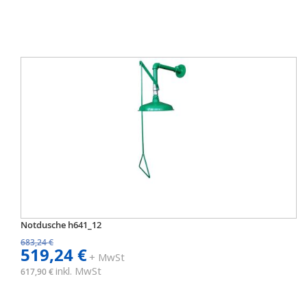
Notdusche h641_12
683,24 €
519,24 €
+ MwSt
inkl. MwSt
617,90 €