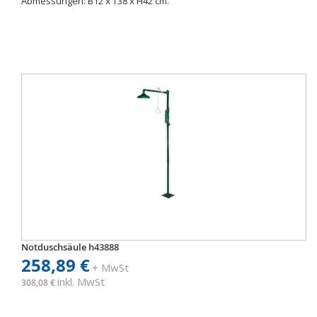
Abmessungen: B12 x T38 x H42 cm.
Notduschsäule h43888
258,89 €
+ MwSt
inkl. MwSt
308,08 €