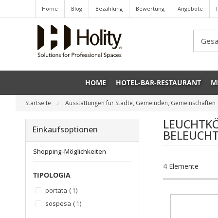
Home
Blog
Bezahlung
Bewertung
Angebote
Sea
HOME
HOTEL-BAR-RESTAURANT
M
Startseite
Ausstattungen für Städte, Gemeinden, Gemeinschaften
LEUCHTKÖ
Einkaufsoptionen
BELEUCH
Shopping-Möglichkeiten
4
Elemente
TIPOLOGIA
Artikel
portata
1
Artikel
sospesa
1