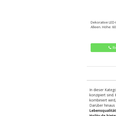
Dekorative LED-
Alleen. Höhe: 6
Ri
In dieser Kateg
konzipiert sind.
kombiniert wird,
Darüber hinaus 
Lebensqualitä
Holity.de biet