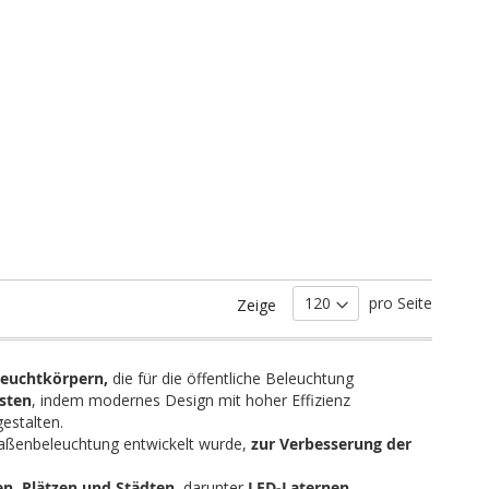
pro Seite
Zeige
Leuchtkörpern,
die für die öffentliche Beleuchtung
isten
, indem modernes Design mit hoher Effizienz
estalten.
traßenbeleuchtung entwickelt wurde,
zur Verbesserung der
en, Plätzen und Städten
, darunter
LED-Laternen,