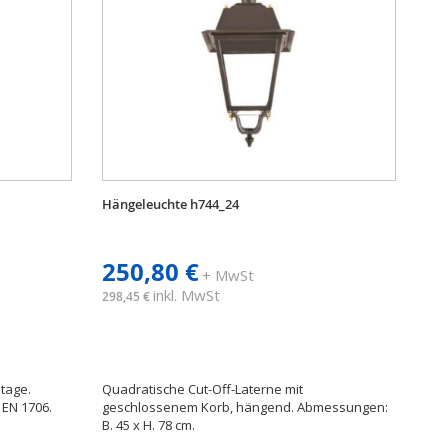
Hängeleuchte h744_24
250,80 €
+ MwSt
inkl. MwSt
298,45 €
tage.
Quadratische Cut-Off-Laterne mit
 EN 1706.
geschlossenem Korb, hängend. Abmessungen:
B. 45 x H. 78 cm.