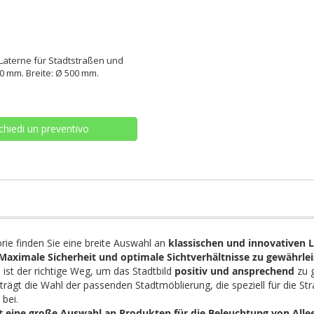
Laterne für Stadtstraßen und
00 mm. Breite: Ø 500 mm.
chiedi un preventivo
orie finden Sie eine breite Auswahl an
klassischen und innovativen 
Maximale Sicherheit und optimale Sichtverhältnisse zu gewährle
 ist der richtige Weg, um das Stadtbild
positiv und ansprechend
zu g
trägt die Wahl der passenden Stadtmöblierung, die speziell für die S
t
bei.
et eine große Auswahl an Produkten für die Beleuchtung von Alle