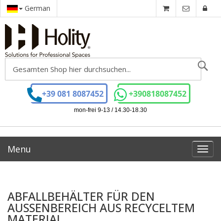
German
Se
+39 081 8087452
+390818087452
mon-frei 9-13 / 14.30-18.30
Menu
Toggl
navig
ABFALLBEHÄLTER FÜR DEN
AUSSENBEREICH AUS RECYCELTEM M
ATERIAL