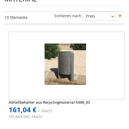
Abs
Sortieren nach
10
Elemente
sort
Abfallbehälter aus Recyclingmaterial h506_03
161,04 €
+ MwSt
inkl. MwSt
191,64 €