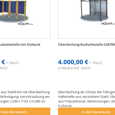
shaltestelle mit Sitzbank
Überdachung Bushaltestelle h28708
 €
4.000,00 €
+ MwSt
+ MwSt
 MwSt
inkl. MwSt
4.760,00 €
aus Stahlrohr mit Überdachung
Überdachung als Schutz der Fahrgäs
 Befestigung: Verschraubung am
Haltestelle aus verzinktem Stahl. 
gen: L296 x T153 x H.266 cm
aus Polycarbonat. Abmessungen: 269
H.254 cm.
In den Warenkorb
In den Warenkorb