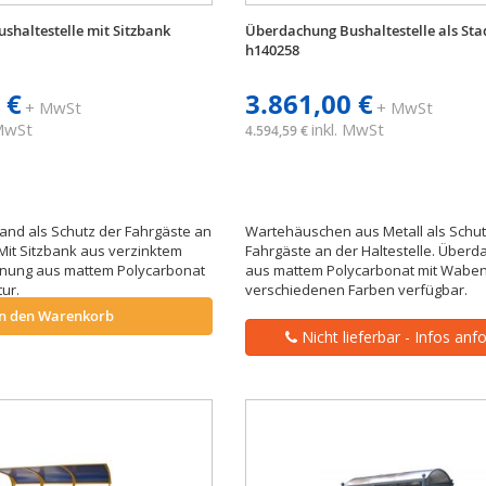
shaltestelle mit Sitzbank
Überdachung Bushaltestelle als Sta
h140258
 €
3.861,00 €
+ MwSt
+ MwSt
 MwSt
inkl. MwSt
4.594,59 €
and als Schutz der Fahrgäste an
Wartehäuschen aus Metall als Schut
 Mit Sitzbank aus verzinktem
Fahrgäste an der Haltestelle. Über
hnung aus mattem Polycarbonat
aus mattem Polycarbonat mit Wabens
tur.
verschiedenen Farben verfügbar.
In den Warenkorb
Nicht lieferbar - Infos anf