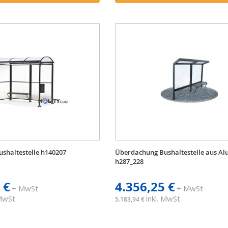
shaltestelle h140207
Überdachung Bushaltestelle aus A
h287_228
 €
4.356,25 €
+ MwSt
+ MwSt
 MwSt
inkl. MwSt
5.183,94 €