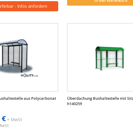
In den Warenkorb
ieferbar - Infos anfordern
shaltestelle aus Polycarbonat
Überdachung Bushaltestelle mit Si
h140259
 €
+ MwSt
 MwSt