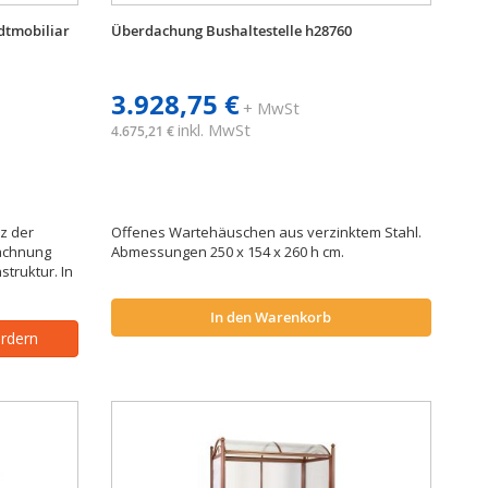
dtmobiliar
Überdachung Bushaltestelle h28760
3.928,75 €
+ MwSt
inkl. MwSt
4.675,21 €
z der
Offenes Wartehäuschen aus verzinktem Stahl.
dachnung
Abmessungen 250 x 154 x 260 h cm.
truktur. In
In den Warenkorb
ordern