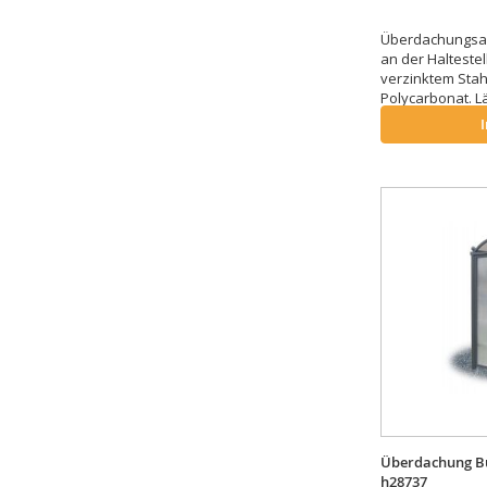
Überdachungsan
an der Haltestel
verzinktem Sta
Polycarbonat. L
Überdachung Bu
h28737