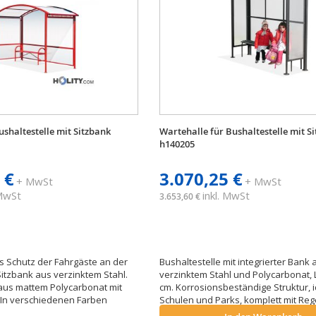
shaltestelle mit Sitzbank
Wartehalle für Bushaltestelle mit S
h140205
 €
3.070,25 €
+ MwSt
+ MwSt
 MwSt
inkl. MwSt
3.653,60 €
 Schutz der Fahrgäste an der
Bushaltestelle mit integrierter Bank 
 Sitzbank aus verzinktem Stahl.
verzinktem Stahl und Polycarbonat, L
us mattem Polycarbonat mit
cm. Korrosionsbeständige Struktur, i
 In verschiedenen Farben
Schulen und Parks, komplett mit Reg