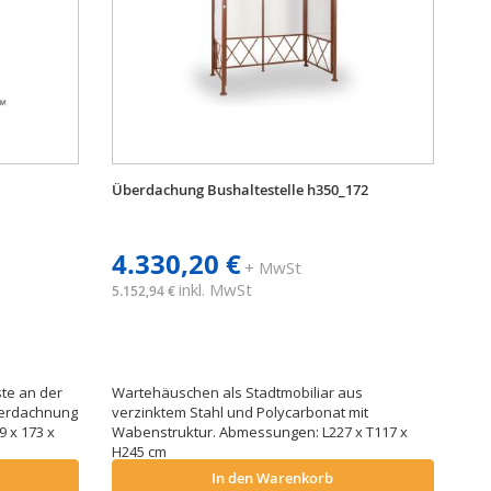
Überdachung Bushaltestelle h350_172
4.330,20 €
+ MwSt
inkl. MwSt
5.152,94 €
te an der
Wartehäuschen als Stadtmobiliar aus
Überdachnung
verzinktem Stahl und Polycarbonat mit
 x 173 x
Wabenstruktur. Abmessungen: L227 x T117 x
H245 cm
In den Warenkorb