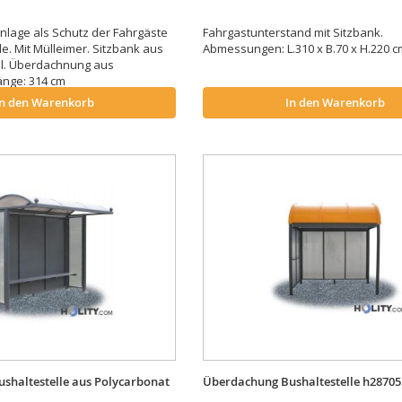
lage als Schutz der Fahrgäste
Fahrgastunterstand mit Sitzbank.
le. Mit Mülleimer. Sitzbank aus
Abmessungen: L.310 x B.70 x H.220 c
hl. Überdachnung aus
änge: 314 cm
In den Warenkorb
In den Warenkorb
shaltestelle aus Polycarbonat
Überdachung Bushaltestelle h28705