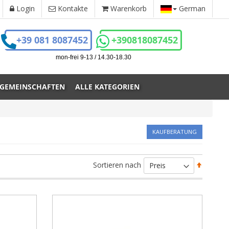
Login
Kontakte
Warenkorb
German
+39 081 8087452
+390818087452
mon-frei 9-13 / 14.30-18.30
 GEMEINSCHAFTEN
ALLE KATEGORIEN
KAUFBERATUNG
Absteig
Sortieren nach
sortiere