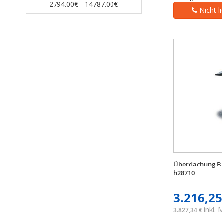
2794.00€ - 14787.00€
Nicht l
Überdachung Bu
h28710
3.216,25
inkl.
3.827,34 €