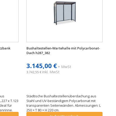
itzbank
Bushaltestellen-Wartehalle mit Polycarbonat-
Dach h287_382
3.145,00 €
+ MwSt
inkl. MwSt
3.742,55 €
aus
Städtische Bushaltestellenüberdachung aus
.227 x T.123
Stahl und UV-beständigem Polycarbonat mit
deal für
transparenten Seitenwänden. Abmessungen: L
enrinne.
250 × T 80 × H 220 cm.