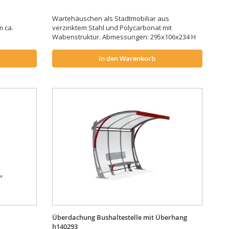
Wartehäuschen als Stadtmobiliar aus
m ca.
verzinktem Stahl und Polycarbonat mit
Wabenstruktur. Abmessungen: 295x106x234 H
In den Warenkorb
Überdachung Bushaltestelle mit Überhang
h140293