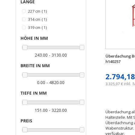
LÄNGE
Artikel
227 cm
1
Artikel
314 cm
1
Artikel
319 cm
1
HÖHE IN MM
243.00 - 3130.00
Überdachung Bu
h140257
BREITE IN MM
2.794,18
0.00 - 4820.00
inkl.
3.325,07 €
TIEFE IN MM
151.00 - 3220.00
Überdachung als
Haltestelle. Mit
PREIS
Überdachnung a
Wabenstruktur.
verfügbar.