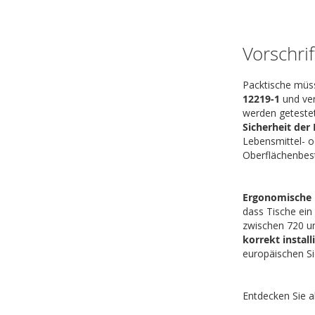
Vorschri
Packtische müss
12219-1
und ver
werden getestet
Sicherheit der
Lebensmittel- o
Oberflächenbest
Ergonomische R
dass Tische ei
zwischen 720 un
korrekt install
europäischen Si
Entdecken Sie a