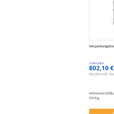
Verpackungstis
1.101,35 €
802,10 €
inkl. 
954,50 €
Höhenverstellbar
550 kg.