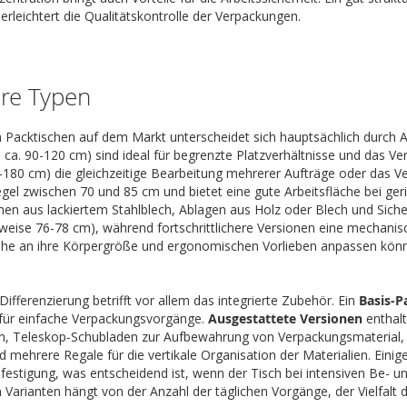
erleichtert die Qualitätskontrolle der Verpackungen.
re Typen
 Packtischen auf dem Markt unterscheidet sich hauptsächlich durc
 ca. 90-120 cm) sind ideal für begrenzte Platzverhältnisse und das Ve
180 cm) die gleichzeitige Bearbeitung mehrerer Aufträge oder das V
 Regel zwischen 70 und 85 cm und bietet eine gute Arbeitsfläche bei ge
en aus lackiertem Stahlblech, Ablagen aus Holz oder Blech und Siche
weise 76-78 cm), während fortschrittlichere Versionen eine mechanis
öhe an ihre Körpergröße und ergonomischen Vorlieben anpassen kön
Differenzierung betrifft vor allem das integrierte Zubehör. Ein
Basis-P
 für einfache Verpackungsvorgänge.
Ausgestattete Versionen
enthalt
en, Teleskop-Schubladen zur Aufbewahrung von Verpackungsmaterial, 
 mehrere Regale für die vertikale Organisation der Materialien. Ein
festigung, was entscheidend ist, wenn der Tisch bei intensiven Be- u
 Varianten hängt von der Anzahl der täglichen Vorgänge, der Vielfal