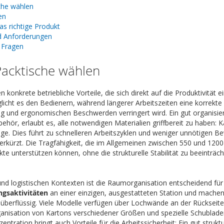
che wählen
en
as richtige Produkt
nd Anforderungen
e Fragen
acktische wählen
n konkrete betriebliche Vorteile, die sich direkt auf die Produktivität
icht es den Bedienern, während längerer Arbeitszeiten eine korrekte
und ergonomischen Beschwerden verringert wird. Ein gut organisiert
behör, erlaubt es, alle notwendigen Materialien griffbereit zu haben:
e. Dies führt zu schnelleren Arbeitszyklen und weniger unnötigen B
erkürzt. Die Tragfähigkeit, die im Allgemeinen zwischen 550 und 1200 k
te unterstützen können, ohne die strukturelle Stabilität zu beeinträch
n und logistischen Kontexten ist die Raumorganisation entscheidend f
ngsaktivitäten
an einer einzigen, ausgestatteten Station und machen
überflüssig. Viele Modelle verfügen über Lochwände an der Rücksei
anisation von Kartons verschiedener Größen und spezielle Schubladen
entration bringt auch Vorteile für die Arbeitssicherheit: Ein gut strukt