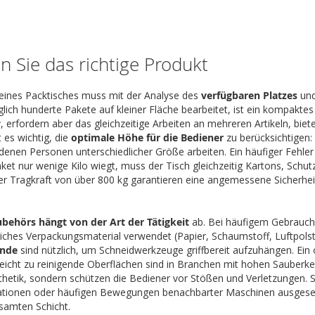
n Sie das richtige Produkt
eines Packtisches muss mit der Analyse des
verfügbaren Platzes
und
glich hunderte Pakete auf kleiner Fläche bearbeitet, ist ein kompakte
v, erfordern aber das gleichzeitige Arbeiten an mehreren Artikeln, bi
 es wichtig, die
optimale Höhe für die Bediener
zu berücksichtigen
 denen Personen unterschiedlicher Größe arbeiten. Ein häufiger Fehler
ket nur wenige Kilo wiegt, muss der Tisch gleichzeitig Kartons, Schu
er Tragkraft von über 800 kg garantieren eine angemessene Sicherhe
ubehörs hängt von der Art der Tätigkeit
ab. Bei häufigem Gebrauch v
dliches Verpackungsmaterial verwendet (Papier, Schaumstoff, Luftpolst
nde
sind nützlich, um Schneidwerkzeuge griffbereit aufzuhängen. Ein 
Leicht zu reinigende Oberflächen sind in Branchen mit hohen Sauberke
sthetik, sondern schützen die Bediener vor Stößen und Verletzungen. Sc
ionen oder häufigen Bewegungen benachbarter Maschinen ausgesetzt i
samten Schicht.