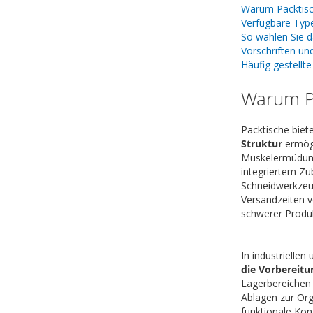
Warum Packtis
Verfügbare Typ
So wählen Sie d
Vorschriften u
Häufig gestellt
Warum P
Packtische biete
Struktur
ermögl
Muskelermüdung 
integriertem Zu
Schneidwerkzeug
Versandzeiten v
schwerer Produk
In industrielle
die Vorbereitu
Lagerbereichen 
Ablagen zur Org
funktionale Konz