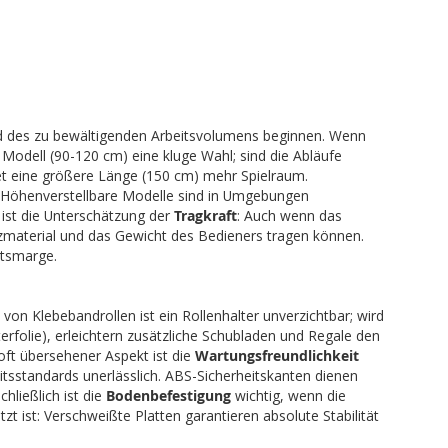
 des zu bewältigenden Arbeitsvolumens beginnen. Wenn
s Modell (90-120 cm) eine kluge Wahl; sind die Abläufe
etet eine größere Länge (150 cm) mehr Spielraum.
: Höhenverstellbare Modelle sind in Umgebungen
 ist die Unterschätzung der
Tragkraft
: Auch wenn das
tzmaterial und das Gewicht des Bedieners tragen können.
itsmarge.
on Klebebandrollen ist ein Rollenhalter unverzichtbar; wird
erfolie), erleichtern zusätzliche Schubladen und Regale den
oft übersehener Aspekt ist die
Wartungsfreundlichkeit
itsstandards unerlässlich. ABS-Sicherheitskanten dienen
hließlich ist die
Bodenbefestigung
wichtig, wenn die
st: Verschweißte Platten garantieren absolute Stabilität