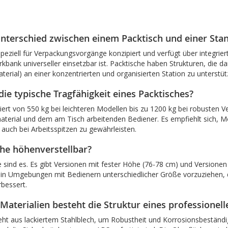
Unterschied zwischen einem Packtisch und einer St
 speziell für Verpackungsvorgänge konzipiert und verfügt über integri
bank universeller einsetzbar ist. Packtische haben Strukturen, die da
erial) an einer konzentrierten und organisierten Station zu unterstüt
die typische Tragfähigkeit eines Packtisches?
iiert von 550 kg bei leichteren Modellen bis zu 1200 kg bei robuste
aterial und dem am Tisch arbeitenden Bediener. Es empfiehlt sich, M
auch bei Arbeitsspitzen zu gewährleisten.
che höhenverstellbar?
e sind es. Es gibt Versionen mit fester Höhe (76-78 cm) und Versione
ist in Umgebungen mit Bedienern unterschiedlicher Größe vorzuziehen
rbessert.
Materialien besteht die Struktur eines professionell
teht aus lackiertem Stahlblech, um Robustheit und Korrosionsbeständi