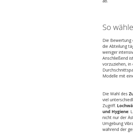
ab.
So wähle
Die Bewertung 
die Abteilung tä
weniger intensi
Anschließend ist
vorzuziehen, in
Durchschnittspa
Modelle mit ein
Die Wahl des
Z
viel unterschie
Zugriff.
Lochwä
und Hygiene
: 
nicht nur der Ä
Umgebung Vibrat
während der ge