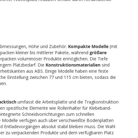
h Abmessungen, Höhe und Zubehör.
Kompakte Modelle
(mit
rpacken kleiner bis mittlerer Pakete, während
größere
erpacken voluminöser Produkte ermöglichen. Die Tiefe
ringem Platzbedarf. Die
Konstruktionsmaterialien
sind
rheitskanten aus ABS. Einige Modelle haben eine feste
che Einstellung zwischen 77 und 115 cm bieten, sodass die
nen.
acktisch
umfasst die Arbeitsplatte und die Tragkonstruktion
en spezifische Elemente wie Rollenhalter für Klebeband-
integrierte Schneidvorrichtungen zum schnellen
ige Modelle verfügen auch über verschweißte Bodenplatten
nd Entladevorgängen absolut stabil bleiben muss. Die Wahl
t der zu verpackenden Produkte und dem verfügbaren Platz