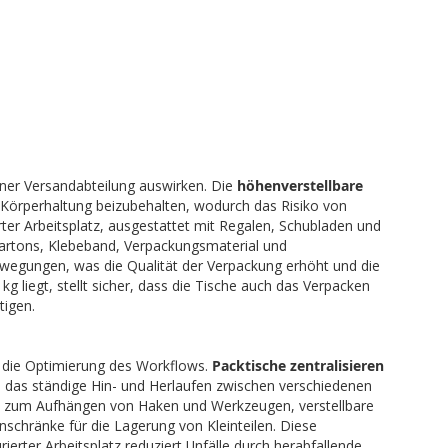
 einer Versandabteilung auswirken. Die
höhenverstellbare
 Körperhaltung beizubehalten, wodurch das Risiko von
er Arbeitsplatz, ausgestattet mit Regalen, Schubladen und
 Kartons, Klebeband, Verpackungsmaterial und
ewegungen, was die Qualität der Verpackung erhöht und die
g liegt, stellt sicher, dass die Tische auch das Verpacken
tigen.
ür die Optimierung des Workflows.
Packtische zentralisieren
 das ständige Hin- und Herlaufen zwischen verschiedenen
te zum Aufhängen von Haken und Werkzeugen, verstellbare
schränke für die Lagerung von Kleinteilen. Diese
urierter Arbeitsplatz reduziert Unfälle durch herabfallende