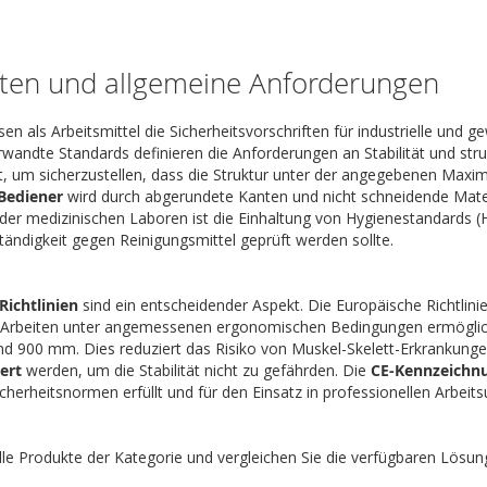
ften und allgemeine Anforderungen
en als Arbeitsmittel die Sicherheitsvorschriften für industrielle un
wandte Standards definieren die Anforderungen an Stabilität und struk
, um sicherzustellen, dass die Struktur unter der angegebenen Maxim
 Bediener
wird durch abgerundete Kanten und nicht schneidende Mater
der medizinischen Laboren ist die Einhaltung von Hygienestandards (
ändigkeit gegen Reinigungsmittel geprüft werden sollte.
ichtlinien
sind ein entscheidender Aspekt. Die Europäische Richtlini
n Arbeiten unter angemessenen ergonomischen Bedingungen ermöglic
d 900 mm. Dies reduziert das Risiko von Muskel-Skelett-Erkrankungen.
iert
werden, um die Stabilität nicht zu gefährden. Die
CE-Kennzeichn
cherheitsnormen erfüllt und für den Einsatz in professionellen Arbei
lle Produkte der Kategorie und vergleichen Sie die verfügbaren Lösun