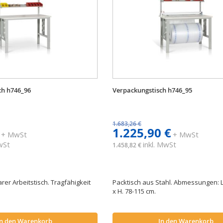
ch h746_96
Verpackungstisch h746_95
1.683,26 €
1.225,90 €
+ MwSt
+ MwSt
MwSt
inkl. MwSt
1.458,82 €
er Arbeitstisch. Tragfähigkeit
Packtisch aus Stahl. Abmessungen: L.
x H. 78-115 cm.
In den Warenkorb
In den Warenkorb