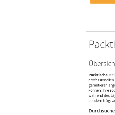
Packt
Übersich
Packtische
stel
professionellen
garantieren erg
können. Ihre rob
während des täg
sondern trägt a
Durchsuchen