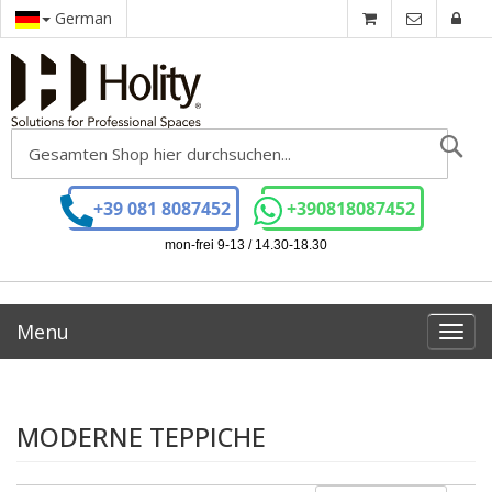
German
Se
+39 081 8087452
+390818087452
mon-frei 9-13 / 14.30-18.30
Menu
Toggl
navig
MODERNE TEPPICHE