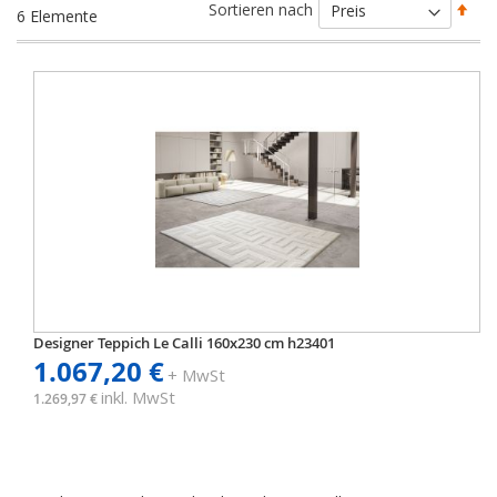
Abs
Sortieren nach
6
Elemente
sort
Designer Teppich Le Calli 160x230 cm h23401
1.067,20 €
+ MwSt
inkl. MwSt
1.269,97 €