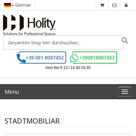
German
Se
+39 081 8087452
+390818087452
mon-frei 9-13 / 14.30-18.30
Menu
Toggl
navig
STADTMOBILIAR