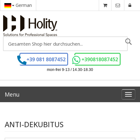
German
Se
+39 081 8087452
+390818087452
mon-frei 9-13 / 14.30-18.30
Menu
Toggl
navig
ANTI-DEKUBITUS