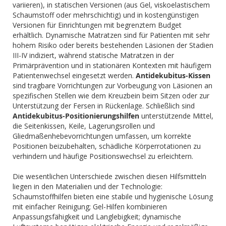
variieren), in statischen Versionen (aus Gel, viskoelastischem
Schaumstoff oder mehrschichtig) und in kostengünstigen
Versionen für Einrichtungen mit begrenztem Budget
erhältlich. Dynamische Matratzen sind für Patienten mit sehr
hohem Risiko oder bereits bestehenden Läsionen der Stadien
III-IV indiziert, während statische Matratzen in der
Primärprävention und in stationären Kontexten mit häufigem
Patientenwechsel eingesetzt werden.
Antidekubitus-Kissen
sind tragbare Vorrichtungen zur Vorbeugung von Läsionen an
spezifischen Stellen wie dem Kreuzbein beim Sitzen oder zur
Unterstützung der Fersen in Rückenlage. Schließlich sind
Antidekubitus-Positionierungshilfen
unterstützende Mittel,
die Seitenkissen, Keile, Lagerungsrollen und
Gliedmaßenhebevorrichtungen umfassen, um korrekte
Positionen beizubehalten, schädliche Körperrotationen zu
verhindern und häufige Positionswechsel zu erleichtern.
Die wesentlichen Unterschiede zwischen diesen Hilfsmitteln
liegen in den Materialien und der Technologie:
Schaumstoffhilfen bieten eine stabile und hygienische Lösung
mit einfacher Reinigung; Gel-Hilfen kombinieren
Anpassungsfähigkeit und Langlebigkeit; dynamische