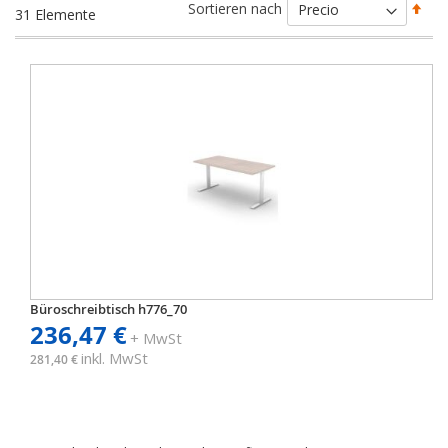
Abs
Sortieren nach
31
Elemente
sort
Büroschreibtisch h776_70
236,47 €
+ MwSt
inkl. MwSt
281,40 €