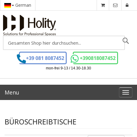
German
Se
+39 081 8087452
+390818087452
mon-frei 9-13 / 14.30-18.30
Menu
Toggl
navig
BÜROSCHREIBTISCHE