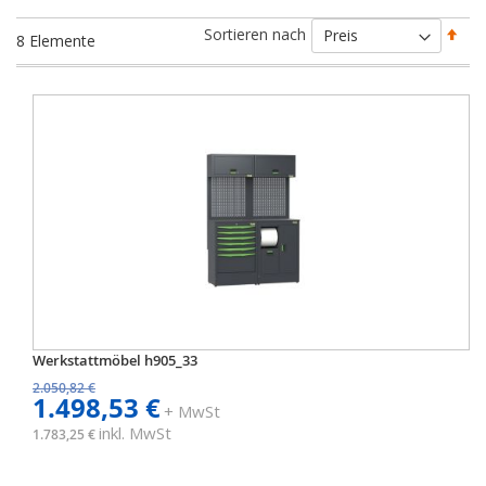
Abs
Sortieren nach
8
Elemente
sort
Werkstattmöbel h905_33
2.050,82 €
1.498,53 €
+ MwSt
inkl. MwSt
1.783,25 €