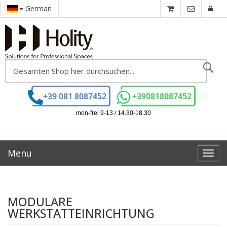
German
Se
+39 081 8087452
+390818087452
mon-frei 9-13 / 14.30-18.30
Menu
Toggl
navig
MODULARE
WERKSTATTEINRICHTUNG