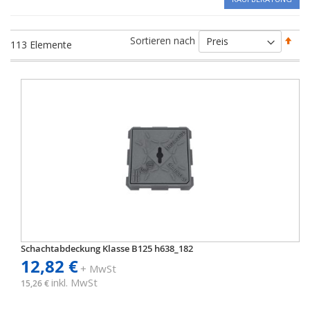
Abs
Sortieren nach
113
Elemente
sort
Schachtabdeckung Klasse B125 h638_182
12,82 €
+ MwSt
inkl. MwSt
15,26 €