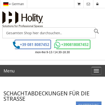
German
Se
+39 081 8087452
+390818087452
mon-frei 9-13 / 14.30-18.30
Menu
Toggl
navig
SCHACHTABDECKUNGEN FÜR DIE
STRASSE
KAUFBERATUNG