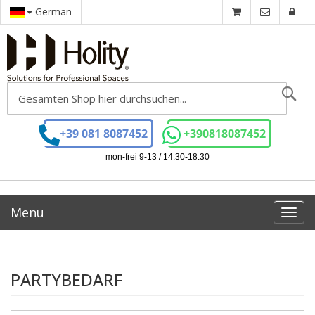
German
Se
+39 081 8087452
+390818087452
mon-frei 9-13 / 14.30-18.30
Menu
Toggl
navig
PARTYBEDARF