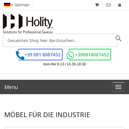
German
Se
+39 081 8087452
+390818087452
mon-frei 9-13 / 14.30-18.30
Menu
Toggl
navig
MÖBEL FÜR DIE INDUSTRIE