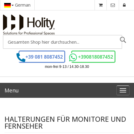
German
Se
+39 081 8087452
+390818087452
mon-frei 9-13 / 14.30-18.30
Menu
Toggl
navig
HALTERUNGEN FÜR MONITORE UND
FERNSEHER