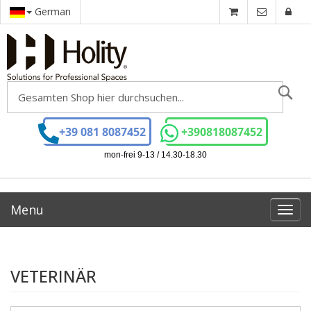
German
Se
+39 081 8087452
+390818087452
mon-frei 9-13 / 14.30-18.30
Menu
Toggl
navig
VETERINÄR