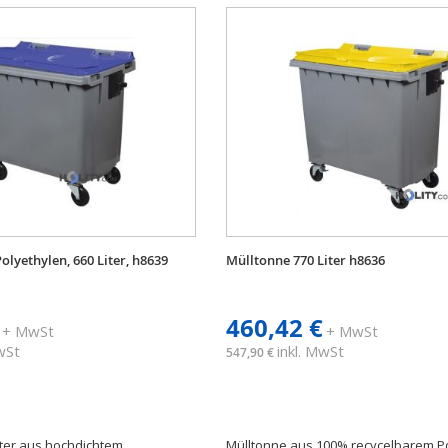
olyethylen, 660 Liter, h8639
Mülltonne 770 Liter h8636
460,42 €
+ MwSt
+ MwSt
MwSt
inkl. MwSt
547,90 €
iter aus hochdichtem
Mülltonne aus 100% recycelbarem Po