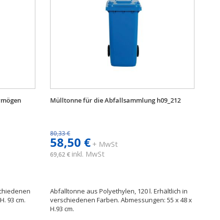
ermögen
Mülltonne für die Abfallsammlung h09_212
80,33 €
58,50 €
+ MwSt
inkl. MwSt
69,62 €
rschiedenen
Abfalltonne aus Polyethylen, 120 l. Erhältlich in
H. 93 cm.
verschiedenen Farben. Abmessungen: 55 x 48 x
H.93 cm.