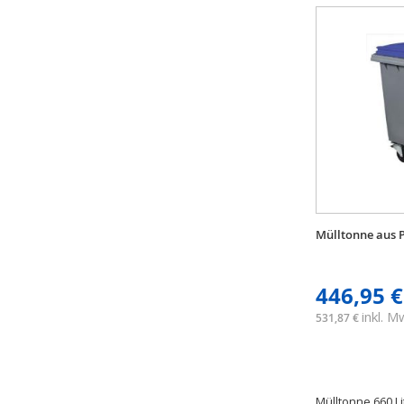
Mülltonne aus P
446,95 €
inkl. 
531,87 €
Mülltonne 660 L