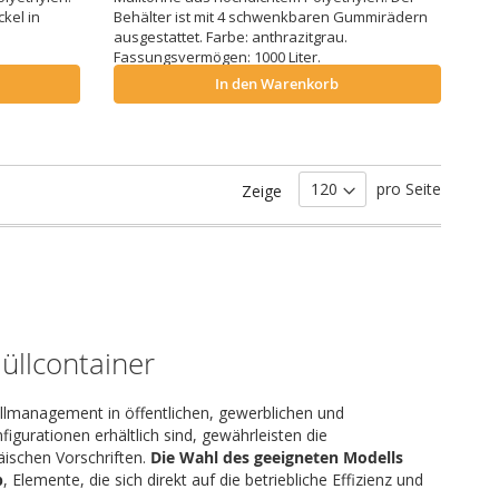
kel in
Behälter ist mit 4 schwenkbaren Gummirädern
ausgestattet. Farbe: anthrazitgrau.
Fassungsvermögen: 1000 Liter.
In den Warenkorb
pro Seite
Zeige
üllcontainer
allmanagement in öffentlichen, gewerblichen und
igurationen erhältlich sind, gewährleisten die
ischen Vorschriften.
Die Wahl des geeigneten Modells
b
, Elemente, die sich direkt auf die betriebliche Effizienz und