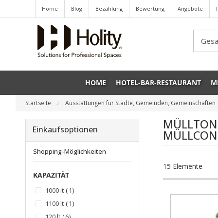
Home
Blog
Bezahlung
Bewertung
Angebote
Sea
HOME
HOTEL-BAR-RESTAURANT
M
Startseite
Ausstattungen für Städte, Gemeinden, Gemeinschaften
MÜLLTON
Einkaufsoptionen
MÜLLCON
Shopping-Möglichkeiten
15
Elemente
KAPAZITÄT
Artikel
1000 lt
1
Artikel
1100 lt
1
Artikel
120 lt
6