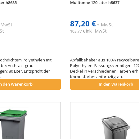
ter h8635
Mülltonne 120 Liter h8637
87,20 €
 MwSt
+ MwSt
St
inkl. MwSt
103,77 €
ochdichtem Polyethylen mit
Abfallbehälter aus 100% recycelbar
rbe: Anthrazitgrau.
Polyethylen. Fassungsvermögen: 120 
n: 80 Liter. Entspricht der
Deckel in verschiedenen Farben erhäl
.
Korpusfarbe: anthrazitgrau.
In den Warenkorb
In den Warenkorb