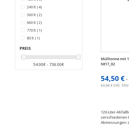
Artikel
240 lt
4
Artikel
360 lt
2
Artikel
660 lt
2
Artikel
770 lt
1
Artikel
80 lt
1
PREIS
Mülltonne mit 
h817_02
54.00€ - 736.00€
54,50 €
+
inkl. Mw
64,86 €
120-Liter-Abfallb
verschiedenen F
Abmessungen: L. 