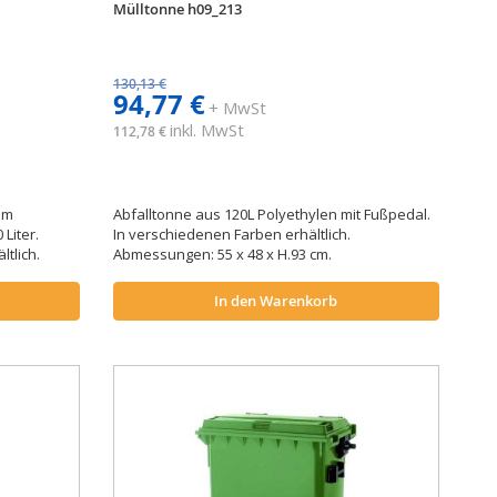
Mülltonne h09_213
130,13 €
94,77 €
+ MwSt
inkl. MwSt
112,78 €
em
Abfalltonne aus 120L Polyethylen mit Fußpedal.
Liter.
In verschiedenen Farben erhältlich.
tlich.
Abmessungen: 55 x 48 x H.93 cm.
In den Warenkorb