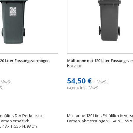
120 Liter Fassungsvermögen
Mülltonne mit 120 Liter Fassungsv
h817_01
54,50 €
 MwSt
+ MwSt
St
inkl. MwSt
64,86 €
ehälter. Der Deckel ist in
Mülltonne 120 Liter. Erhältlich in ve
arben erhältlich.
Farben. Abmessungen: L. 48 x T. 55 x 
48 x T. 55 x H. 93 cm