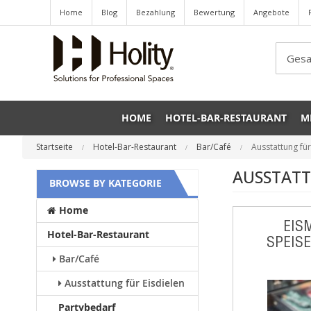
Home
Blog
Bezahlung
Bewertung
Angebote
Sea
HOME
HOTEL-BAR-RESTAURANT
M
Startseite
Hotel-Bar-Restaurant
Bar/Café
Ausstattung für
AUSSTATT
BROWSE BY KATEGORIE
Home
EIS
Hotel-Bar-Restaurant
SPEIS
Bar/Café
Ausstattung für Eisdielen
Partybedarf