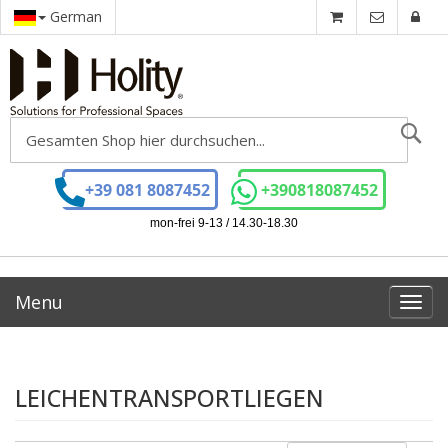
German
Se
+39 081 8087452
+390818087452
mon-frei 9-13 / 14.30-18.30
Menu
Toggl
navig
LEICHENTRANSPORTLIEGEN