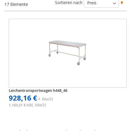
Abs
Sortieren nach
17
Elemente
sort
Leichentransportwagen h448_46
928,16 €
+ MwSt
inkl. MwSt
1.104,51 €