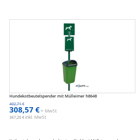
Hundekotbeutelspender mit Mülleimer h8648
402,71 €
308,57 €
+ MwSt
inkl. MwSt
367,20 €