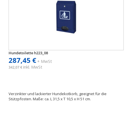
Hundetoilette h223_08
287,45 €
+ MwSt
inkl. MwSt
342,07 €
Verzinkter und lackierter Hundekotkorb, geeignet für die
Stützpfosten. Maße: ca. L 31,5 x T 10,5 x H 51 cm.