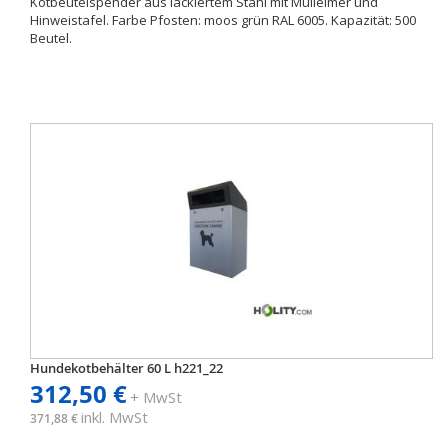
Kotbeutelspender aus lackiertem Stahl mit Mülleimer und
Hinweistafel. Farbe Pfosten: moos grün RAL 6005. Kapazität: 500
Beutel.
Hundekotbehälter 60 L h221_22
312,50 €
+ MwSt
inkl. MwSt
371,88 €