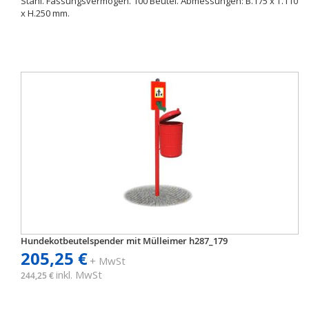
Stahl. Fassungsvermögen. 100 Beutel. Abmessungen: B.175 x T.110
x H.250 mm.
Hundekotbeutelspender mit Mülleimer h287_179
205,25 €
+ MwSt
inkl. MwSt
244,25 €