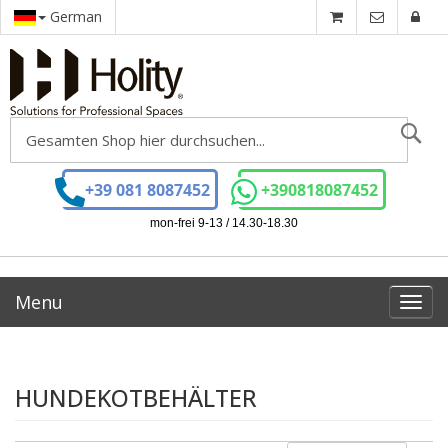
German
Se
+39 081 8087452
+390818087452
mon-frei 9-13 / 14.30-18.30
Menu
Toggl
navig
HUNDEKOTBEHÄLTER