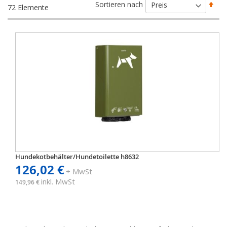
Abs
Sortieren nach
72
Elemente
sort
Hundekotbehälter/Hundetoilette h8632
126,02 €
+ MwSt
inkl. MwSt
149,96 €