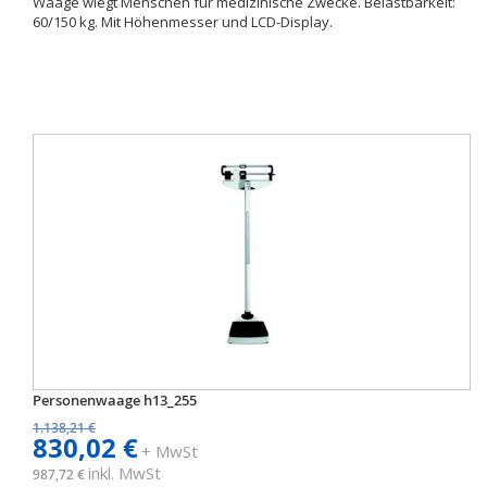
Waage wiegt Menschen für medizinische Zwecke. Belastbarkeit:
60/150 kg. Mit Höhenmesser und LCD-Display.
Personenwaage h13_255
1.138,21 €
830,02 €
+ MwSt
inkl. MwSt
987,72 €