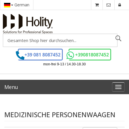
German
Se
+39 081 8087452
+390818087452
mon-frei 9-13 / 14.30-18.30
Menu
Toggl
navig
MEDIZINISCHE PERSONENWAAGEN