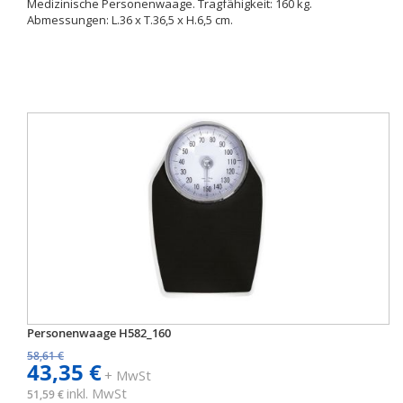
Medizinische Personenwaage. Tragfähigkeit: 160 kg.
Abmessungen: L.36 x T.36,5 x H.6,5 cm.
Personenwaage H582_160
58,61 €
43,35 €
+ MwSt
inkl. MwSt
51,59 €