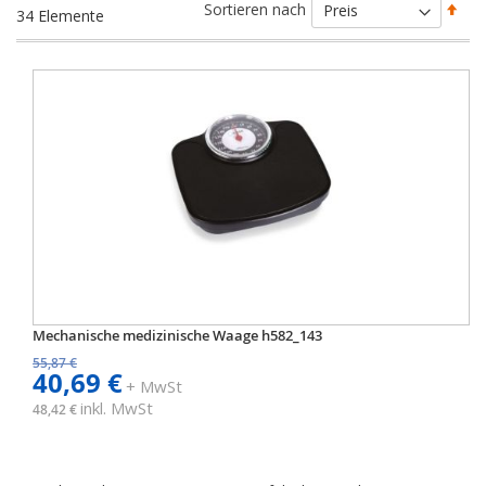
Abs
Sortieren nach
34
Elemente
sort
Mechanische medizinische Waage h582_143
55,87 €
40,69 €
+ MwSt
inkl. MwSt
48,42 €