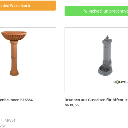
In den Warenkorb
Richiedi un preventiv
tenbrunnen h16864
Brunnen aus Gusseisen für öffentl
h638_55
+ MwSt
MwSt