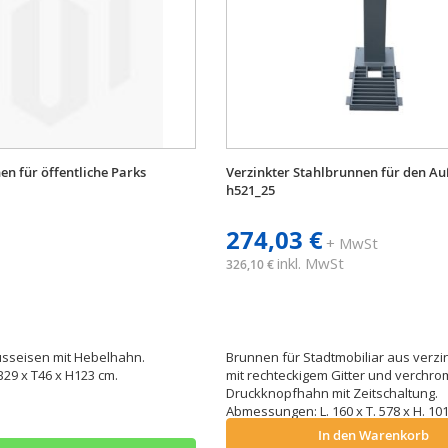
n für öffentliche Parks
Verzinkter Stahlbrunnen für den A
h521_25
274,03 €
+ MwSt
inkl. MwSt
326,10 €
sseisen mit Hebelhahn.
Brunnen für Stadtmobiliar aus verzi
29 x T46 x H123 cm.
mit rechteckigem Gitter und verchr
Druckknopfhahn mit Zeitschaltung.
Abmessungen: L. 160 x T. 578 x H. 1
In den Warenkorb