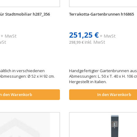
ür Stadtmobiliar h287_356
Terrakotta-Gartenbrunnen h16865
251,25 €
+ MwSt
+ MwSt
MwSt
inkl. MwSt
298,99 €
ltlich in verschiedenen
Handgefertigter Gartenbrunnen aus 
Abmessungen: Ø 52 x H 92 cm.
Abmessungen: L. 50 x T. 40 x H. 106 
Hergestellt in Italien.
In den Warenkorb
In den Warenkorb