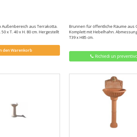
 Außenbereich aus Terrakotta.
Brunnen für öffentliche Räume aus 
0 x T. 40 x H. 80 cm. Hergestellt
Komplett mit Hebelhahn. Abmessung
T39 x H85 cm.
In den Warenkorb
Richiedi un preventiv