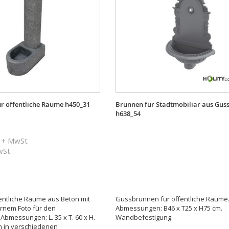
r öffentliche Räume h450_31
Brunnen für Stadtmobiliar aus Gus
h638_54
+ MwSt
MwSt
entliche Räume aus Beton mit
Gussbrunnen für öffentliche Räume
rnem Foto für den
Abmessungen: B46 x T25 x H75 cm.
Abmessungen: L. 35 x T. 60 x H.
Wandbefestigung.
ch in verschiedenen