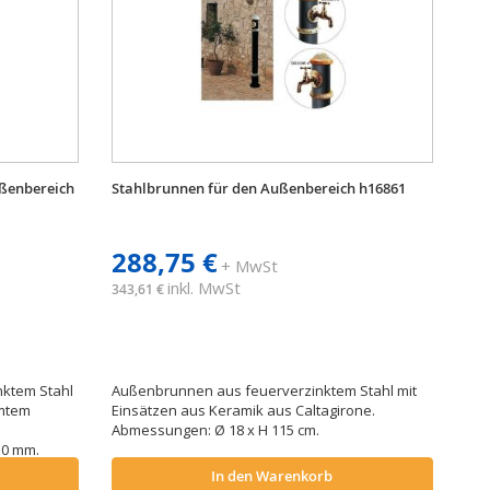
ußenbereich
Stahlbrunnen für den Außenbereich h16861
288,75 €
+ MwSt
inkl. MwSt
343,61 €
nktem Stahl
Außenbrunnen aus feuerverzinktem Stahl mit
omtem
Einsätzen aus Keramik aus Caltagirone.
Abmessungen: Ø 18 x H 115 cm.
010 mm.
In den Warenkorb