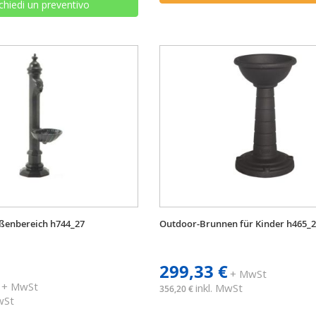
chiedi un preventivo
ßenbereich h744_27
Outdoor-Brunnen für Kinder h465_
299,33 €
+ MwSt
+ MwSt
inkl. MwSt
356,20 €
MwSt