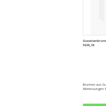
Gusseisenbrunne
h638_56
Brunnen aus Gu
Abmessungen: B