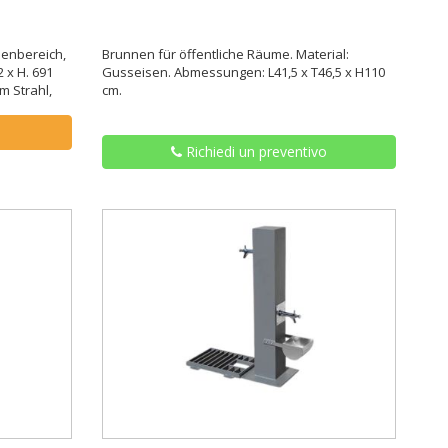
enbereich,
Brunnen für öffentliche Räume. Material:
 x H. 691
Gusseisen. Abmessungen: L41,5 x T46,5 x H110
m Strahl,
cm.
Richiedi un preventivo