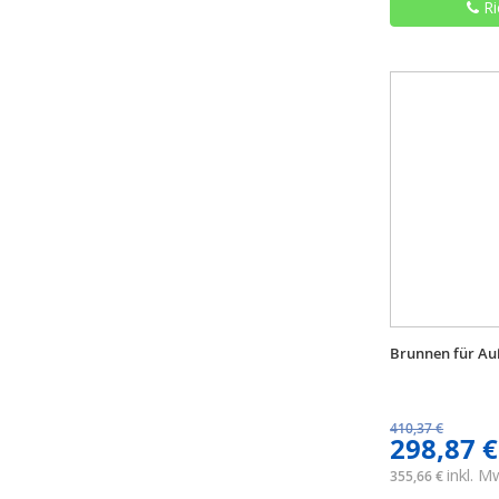
Ri
Brunnen für Au
410,37 €
298,87 €
inkl. 
355,66 €