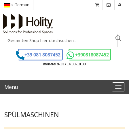
German
Se
+39 081 8087452
+390818087452
mon-frei 9-13 / 14.30-18.30
Menu
Toggl
navig
SPÜLMASCHINEN