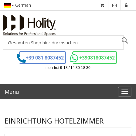
German
Se
+39 081 8087452
+390818087452
mon-frei 9-13 / 14.30-18.30
Menu
Toggl
navig
EINRICHTUNG HOTELZIMMER