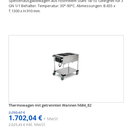
Speisenausgabewagen aus rostfreiem Stahl 18/10. Geeignet für 3
GN 1/1 Behälter. Temperatur: 30°-90°C. Abmessungen: B.655 x
T.1300 x H.910 mm.
Thermowagen mit getrennten Wannen h684_82
2.250,47 €
1.702,04 €
+ MwSt
inkl. MwSt
2.025,43 €