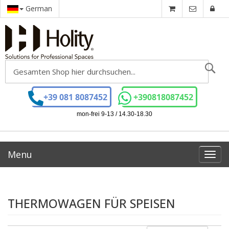
German
Se
+39 081 8087452
+390818087452
mon-frei 9-13 / 14.30-18.30
Menu
Toggl
navig
THERMOWAGEN FÜR SPEISEN