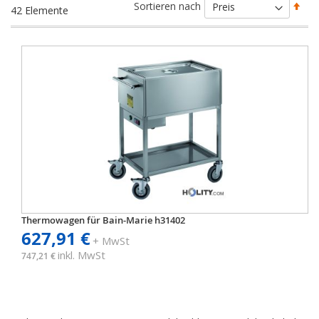
Abs
Sortieren nach
42
Elemente
sort
Thermowagen für Bain-Marie h31402
627,91 €
+ MwSt
inkl. MwSt
747,21 €