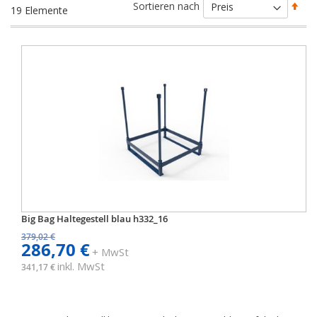
Abs
Sortieren nach
19
Elemente
sort
Big Bag Haltegestell blau h332_16
379,02 €
286,70 €
+ MwSt
inkl. MwSt
341,17 €