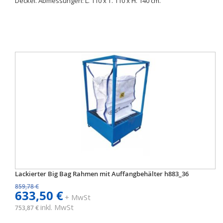
Deckel. Abmessungen: L. 110 x T. 110 x H. 140 cm.
Lackierter Big Bag Rahmen mit Auffangbehälter h883_36
859,78 €
633,50 €
+ MwSt
inkl. MwSt
753,87 €