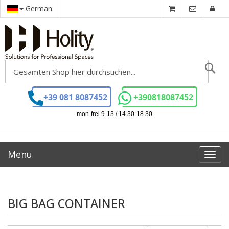
German
Se
+39 081 8087452
+390818087452
mon-frei 9-13 / 14.30-18.30
Menu
Toggl
navig
BIG BAG CONTAINER