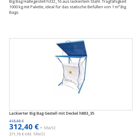
Big Bag Haltegestell h332_16 aus lackiertem Stahl. Tragfähigkeit
1000 kg mit Palette, ideal für das statische Befüllen von 1 m³ Big
Bags.
Lackierter Big Bag Gestell mit Deckel h883_35
418,88 €
312,40 €
+ MwSt
inkl. MwSt
371,76 €