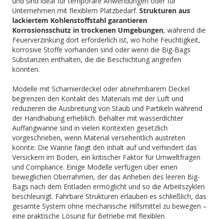
und sind ideal für temporäre Anwendungen oder für
Unternehmen mit flexiblem Platzbedarf.
Strukturen aus
lackiertem Kohlenstoffstahl garantieren
Korrosionsschutz in trockenen Umgebungen
, während die
Feuerverzinkung dort erforderlich ist, wo hohe Feuchtigkeit,
korrosive Stoffe vorhanden sind oder wenn die Big-Bags
Substanzen enthalten, die die Beschichtung angreifen
könnten.
Modelle mit Scharnierdeckel oder abnehmbarem Deckel
begrenzen den Kontakt des Materials mit der Luft und
reduzieren die Ausbreitung von Staub und Partikeln während
der Handhabung erheblich. Behälter mit wasserdichter
Auffangwanne sind in vielen Kontexten gesetzlich
vorgeschrieben, wenn Material versehentlich austreten
könnte: Die Wanne fängt den Inhalt auf und verhindert das
Versickern im Boden, ein kritischer Faktor für Umweltfragen
und Compliance. Einige Modelle verfügen über einen
beweglichen Oberrahmen, der das Anheben des leeren Big-
Bags nach dem Entladen ermöglicht und so die Arbeitszyklen
beschleunigt. Fahrbare Strukturen erlauben es schließlich, das
gesamte System ohne mechanische Hilfsmittel zu bewegen –
eine praktische Lösung für Betriebe mit flexiblen