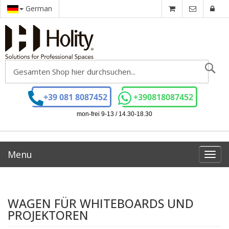
German
Se
+39 081 8087452
+390818087452
mon-frei 9-13 / 14.30-18.30
Menu
Toggl
navig
WAGEN FÜR WHITEBOARDS UND
PROJEKTOREN