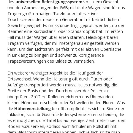
des
universellen Befestigungssystems
mit dem Gewicht
und den Abmessungen der IWB; nicht alle Wagen sind für das
Tragen großformatiger Tafeln oder interaktiver
Touchscreens der neuesten Generation mit beträchtlichem
Gewicht geeignet. Es muss unbedingt geprüft werden, ob der
Beamer eine Kurzdistanz- oder Standardoptik hat: Im ersten
Fall muss der Wagen über einen starren, teleskopierbaren
Tragarm verfügen, der millimetergenau eingestellt werden
kann, um den Lichtstrahl perfekt mit der aktiven Oberfläche
in Einklang zu bringen und schwer zu korrigierende
Trapezverzerrungen des Bildes zu vermeiden.
Ein weiterer wichtiger Aspekt ist die Häufigkeit der
Ortswechsel. Wenn die Halterung oft durch Türen oder
Aufzüge transportiert werden muss, ist es notwendig, die
Breite der Basis und den Durchmesser der Rollen zu
überprüfen: Größere Rollen erleichtern das Überwinden
kleiner Höhenunterschiede oder Schwellen in den Fluren. Was
die
Höhenverstellung
betrifft, empfiehlt es sich im Sinne der
Inklusion, sich für Gasdruckfedersysteme zu entscheiden, die
es ermöglichen, die Tafel bis auf wenige Zentimeter über den
Boden abzusenken, sodass auch Schüler im Rollstuhl mit
dem Bildschirm interagieren können. Schließlich sollte man