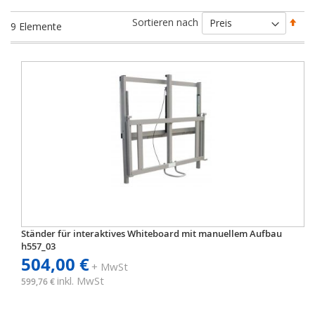
Abs
Sortieren nach
9
Elemente
sort
Ständer für interaktives Whiteboard mit manuellem Aufbau
h557_03
504,00 €
+ MwSt
inkl. MwSt
599,76 €