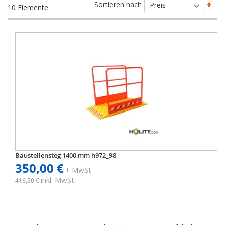
Abs
Sortieren nach
10
Elemente
sort
Baustellensteg 1400 mm h972_98
350,00 €
+ MwSt
inkl. MwSt
416,50 €