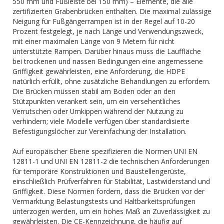
550 mm und Fußleiste bei 150 mm) – Elemente, die alle
zertifizierten Grabenbrücken enthalten. Die maximal zulässige
Neigung für Fußgängerrampen ist in der Regel auf 10-20
Prozent festgelegt, je nach Länge und Verwendungszweck,
mit einer maximalen Länge von 9 Metern für nicht
unterstützte Rampen. Darüber hinaus muss die Lauffläche
bei trockenen und nassen Bedingungen eine angemessene
Griffigkeit gewährleisten, eine Anforderung, die HDPE
natürlich erfüllt, ohne zusätzliche Behandlungen zu erfordern.
Die Brücken müssen stabil am Boden oder an den
Stützpunkten verankert sein, um ein versehentliches
Verrutschen oder Umkippen während der Nutzung zu
verhindern; viele Modelle verfügen über standardisierte
Befestigungslöcher zur Vereinfachung der Installation.
Auf europäischer Ebene spezifizieren die Normen UNI EN
12811-1 und UNI EN 12811-2 die technischen Anforderungen
für temporäre Konstruktionen und Baustellengerüste,
einschließlich Prüfverfahren für Stabilität, Lastwiderstand und
Griffigkeit. Diese Normen fordern, dass die Brücken vor der
Vermarktung Belastungstests und Haltbarkeitsprüfungen
unterzogen werden, um ein hohes Maß an Zuverlässigkeit zu
gewährleisten. Die CE-Kennzeichnung, die häufig auf