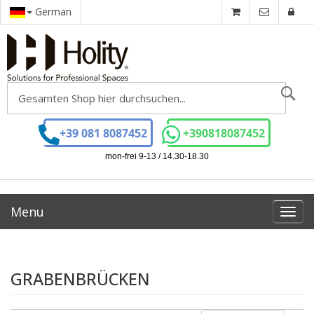
German
Se
+39 081 8087452
+390818087452
mon-frei 9-13 / 14.30-18.30
Menu
Toggl
navig
GRABENBRÜCKEN