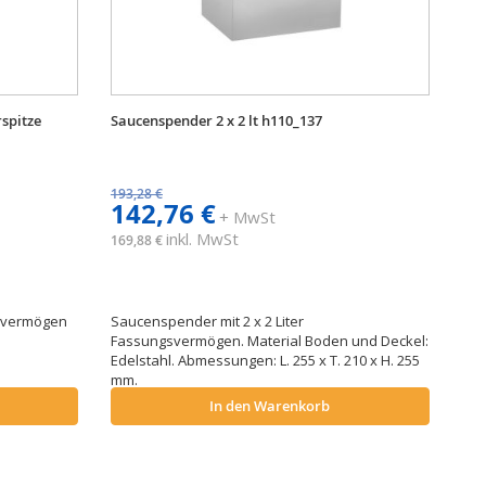
spitze
Saucenspender 2 x 2 lt h110_137
193,28 €
142,76 €
+ MwSt
inkl. MwSt
169,88 €
svermögen
Saucenspender mit 2 x 2 Liter
Fassungsvermögen. Material Boden und Deckel:
Edelstahl. Abmessungen: L. 255 x T. 210 x H. 255
mm.
In den Warenkorb