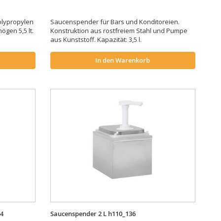
lypropylen
Saucenspender für Bars und Konditoreien.
ögen 5,5 lt.
Konstruktion aus rostfreiem Stahl und Pumpe
aus Kunststoff. Kapazität: 3,5 l.
In den Warenkorb
24
Saucenspender 2 L h110_136