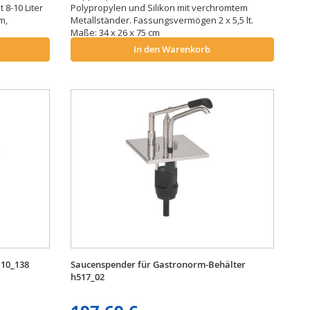
 8-10 Liter
Polypropylen und Silikon mit verchromtem
m,
Metallständer. Fassungsvermögen 2 x 5,5 lt.
Maße: 34 x 26 x 75 cm
In den Warenkorb
110_138
Saucenspender für Gastronorm-Behälter
h517_02