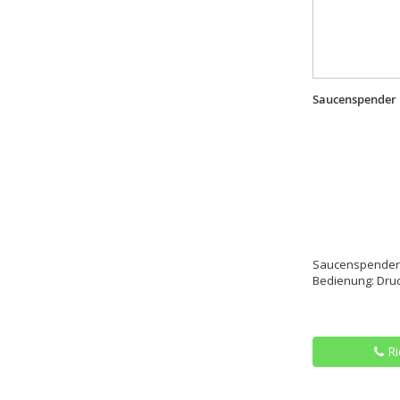
Saucenspender 
Saucenspender m
Bedienung: Dru
Ri