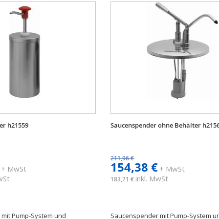
er h21559
Saucenspender ohne Behälter h215
211,96 €
154,38 €
+ MwSt
+ MwSt
MwSt
inkl. MwSt
183,71 €
 mit Pump-System und
Saucenspender mit Pump-System u