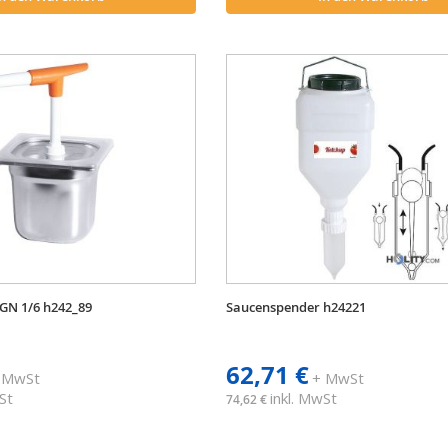
GN 1/6 h242_89
Saucenspender h24221
62,71 €
 MwSt
+ MwSt
St
inkl. MwSt
74,62 €