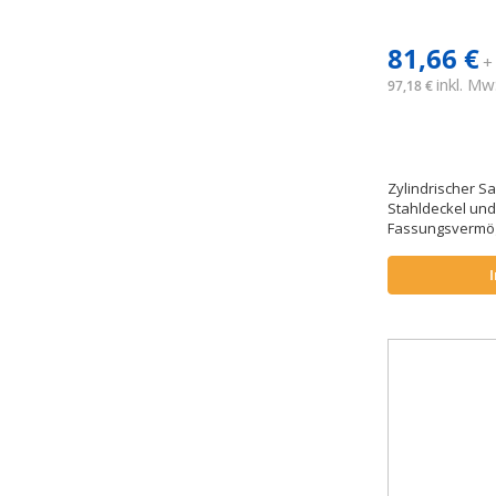
81,66 €
+
inkl. Mw
97,18 €
Zylindrischer S
Stahldeckel un
Fassungsvermög