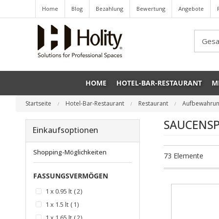
Home
Blog
Bezahlung
Bewertung
Angebote
Sea
HOME
HOTEL-BAR-RESTAURANT
M
Startseite
Hotel-Bar-Restaurant
Restaurant
Aufbewahrun
SAUCENS
Einkaufsoptionen
Shopping-Möglichkeiten
73
Elemente
FASSUNGSVERMÖGEN
Artikel
1 x 0.95 lt
2
Artikel
1 x 1.5 lt
1
Artikel
1 x 1.65 lt
2