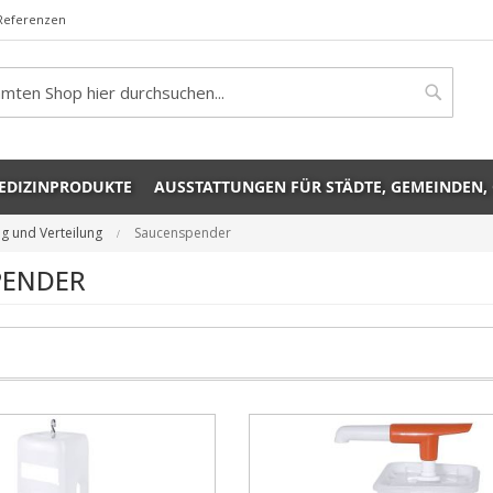
Referenzen
rch
Search
EDIZINPRODUKTE
AUSSTATTUNGEN FÜR STÄDTE, GEMEINDEN,
g und Verteilung
Saucenspender
PENDER