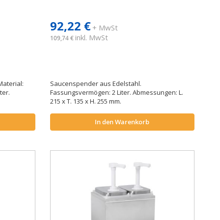
92,22 €
+ MwSt
inkl. MwSt
109,74 €
aterial:
Saucenspender aus Edelstahl.
ter.
Fassungsvermögen: 2 Liter. Abmessungen: L.
215 x T. 135 x H. 255 mm.
In den Warenkorb