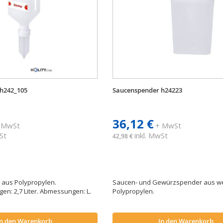
h242_105
Saucenspender h24223
36,12 €
 MwSt
+ MwSt
St
inkl. MwSt
42,98 €
aus Polypropylen.
Saucen- und Gewürzspender aus w
n: 2,7 Liter. Abmessungen: L.
Polypropylen.
In den Warenkorb
In den Warenkorb