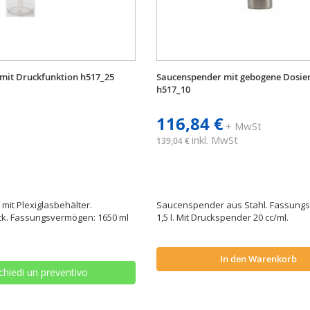
mit Druckfunktion h517_25
Saucenspender mit gebogene Dosier
h517_10
116,84 €
+ MwSt
inkl. MwSt
139,04 €
it Plexiglasbehälter.
Saucenspender aus Stahl. Fassung
ck. Fassungsvermögen: 1650 ml
1,5 l. Mit Druckspender 20 cc/ml.
In den Warenkorb
chiedi un preventivo