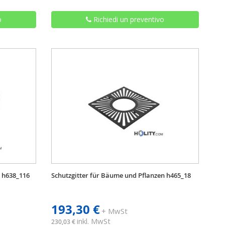
o
Richiedi un preventivo
 h638_116
Schutzgitter für Bäume und Pflanzen h465_18
193,30 €
+ MwSt
inkl. MwSt
230,03 €