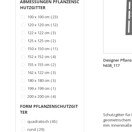
ABMESSUNGEN PFLANZENSC
HUTZGITTER
Artikel
100 x 100 cm
23
Artikel
120 x 120 cm
12
Artikel
122 x 122 cm
3
Artikel
125 x 125 cm
2
Artikel
150 x 150 cm
11
Artikel
152 x 152 cm
4
Designer Pflanz
Artikel
155 x 155 cm
2
h638_117
Artikel
162 x 122 cm
3
Artikel
180 x 180 cm
3
Artikel
199 x 199 cm
1
Artikel
200 x 200 cm
4
Artikel
202 x 122 cm
3
FORM PFLANZENSCHUTZGIT
Artikel
TER
60 x 60 cm
2
Schutzgitter fü
Artikel
geometrischem 
80 x 80 cm
6
Artikel
quadratisch
65
mm. Innenmaße:
Artikel
90 x 90 cm
2
Artikel
rund
29