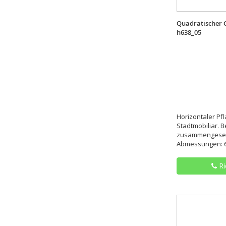
Quadratischer G
h638_05
Horizontaler Pfl
Stadtmobiliar. B
zusammengeset
Abmessungen: 6
Ri