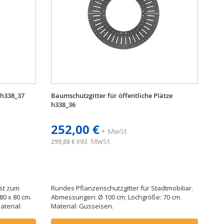
 h338_37
Baumschutzgitter für öffentliche Plätze
h338_36
252,00 €
+ MwSt
inkl. MwSt
299,88 €
st zum
Rundes Pflanzenschutzgitter für Stadtmobiliar.
0 x 80 cm.
Abmessungen: Ø 100 cm; Lochgröße: 70 cm.
terial:
Material: Gusseisen.