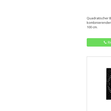
Quadratischer 
kombinierenden
100 cm.
Ri