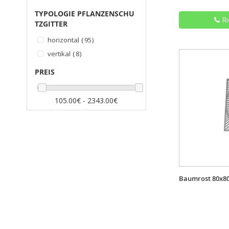
Artikel
99 x 99 cm
12
TYPOLOGIE PFLANZENSCHU
Ri
TZGITTER
Artikel
horizontal
95
Artikel
vertikal
8
PREIS
105.00€ - 2343.00€
Baumrost 80x80