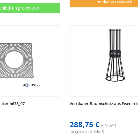
In den Warenkorb
chiedi un preventivo
itter h638_07
Vertikaler Baumschutz aus Eisen h1
288,75 €
+ MwSt
inkl. MwSt
343,61 €