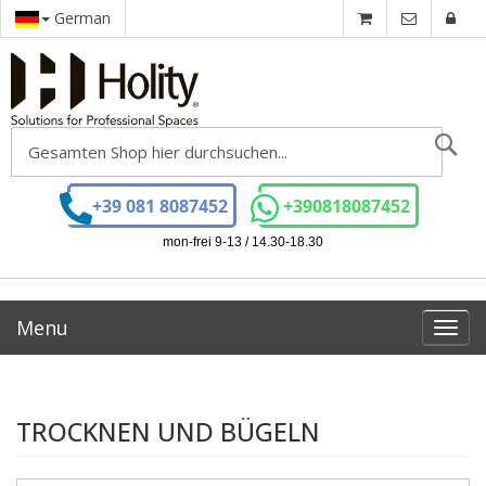
German
Se
+39 081 8087452
+390818087452
mon-frei 9-13 / 14.30-18.30
Menu
Toggl
navig
TROCKNEN UND BÜGELN