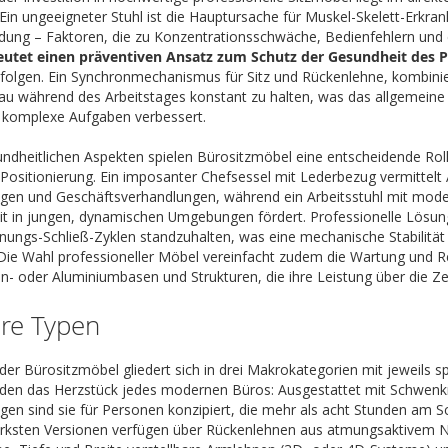
. Ein ungeeigneter Stuhl ist die Hauptursache für Muskel-Skelett-E
dung – Faktoren, die zu Konzentrationsschwäche, Bedienfehlern und
utet einen präventiven Ansatz zum Schutz der Gesundheit des P
 folgen. Ein Synchronmechanismus für Sitz und Rückenlehne, kombinier
au während des Arbeitstages konstant zu halten, was das allgemeine
r komplexe Aufgaben verbessert.
dheitlichen Aspekten spielen Bürositzmöbel eine entscheidende Rolle
Positionierung. Ein imposanter Chefsessel mit Lederbezug vermittelt Au
ngen und Geschäftsverhandlungen, während ein Arbeitsstuhl mit mode
 in jungen, dynamischen Umgebungen fördert. Professionelle Lösung
ffnungs-Schließ-Zyklen standzuhalten, was eine mechanische Stabilitä
Die Wahl professioneller Möbel vereinfacht zudem die Wartung und Re
on- oder Aluminiumbasen und Strukturen, die ihre Leistung über die Z
re Typen
der Bürositzmöbel gliedert sich in drei Makrokategorien mit jeweils
bilden das Herzstück jedes modernen Büros: Ausgestattet mit Schwen
ngen sind sie für Personen konzipiert, die mehr als acht Stunden am
ärksten Versionen verfügen über Rückenlehnen aus atmungsaktivem N