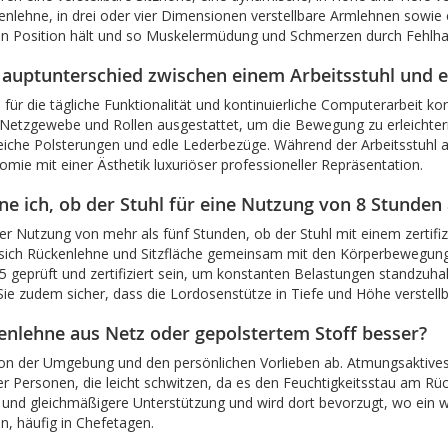
kenlehne, in drei oder vier Dimensionen verstellbare Armlehnen so
chen Position hält und so Muskelermüdung und Schmerzen durch Fehlhal
Hauptunterschied zwischen einem Arbeitsstuhl und 
d für die tägliche Funktionalität und kontinuierliche Computerarbeit kon
etzgewebe und Rollen ausgestattet, um die Bewegung zu erleichtern
iche Polsterungen und edle Lederbezüge. Während der Arbeitsstuhl a
mie mit einer Ästhetik luxuriöser professioneller Repräsentation.
e ich, ob der Stuhl für eine Nutzung von 8 Stunden 
ner Nutzung von mehr als fünf Stunden, ob der Stuhl mit einem zertif
 sich Rückenlehne und Sitzfläche gemeinsam mit den Körperbewegun
geprüft und zertifiziert sein, um konstanten Belastungen standzuhal
n Sie zudem sicher, dass die Lordosenstütze in Tiefe und Höhe verstellba
kenlehne aus Netz oder gepolstertem Stoff besser?
on der Umgebung und den persönlichen Vorlieben ab. Atmungsaktives 
Personen, die leicht schwitzen, da es den Feuchtigkeitsstau am Rück
und gleichmäßigere Unterstützung und wird dort bevorzugt, wo ein wa
, häufig in Chefetagen.