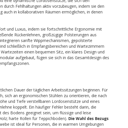
nd eine dynamische Lordosenstütze, die sich den
n durch Fehlhaltungen aktiv vorzubeugen, indem sie den
ng auch in kollaborativen Räumen ermöglichen, in denen
rt und Luxus, indem sie fortschrittliche Ergonomie mit
ließende Rückenlehnen, großzügige Polsterungen aus
integrieren sanfte Wippmechanismen, gepolsterte
sind schließlich in Empfangsbereichen und Wartezimmern
zen Wartezeiten einen bequemen Sitz, ein klares Design und
er modular aufgebaut, fügen sie sich in das Gesamtdesign des
nempfangszonen.
tlichen Dauer der täglichen Arbeitssitzungen beginnen. Für
ch, sich an ergonomischen Stühlen zu orientieren, die nach
 Höhe und Tiefe verstellbaren Lordosenstütze und eines
hne koppelt. Ein häufiger Fehler besteht darin, die
 des Bodens geeignet sein, um flüssige und leise
olz; harte Rollen für Teppichboden).
Die Wahl des Bezugs
webe ist ideal für Personen, die in warmen Umgebungen