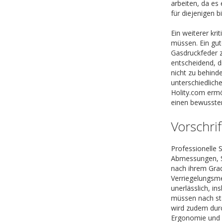
arbeiten, da es
für diejenigen 
Ein weiterer kr
müssen. Ein gut
Gasdruckfeder z
entscheidend, d
nicht zu behinde
unterschiedlich
Holity.com ermö
einen bewussten
Vorschri
Professionelle
Abmessungen, Si
nach ihrem Grad
Verriegelungsme
unerlässlich, i
müssen nach sta
wird zudem durc
Ergonomie und 