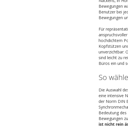
Nackens, in Höh
Bewegungen währ
Benutzer bei je
Bewegungen un
Für repräsentat
anspruchsvoller
hochdichtem Po
Kopfstützen und
unverzichtbar: O
sind leicht zu r
Büros ein und 
So wähle
Die Auswahl des
eine intensive 
der Norm DIN EN
Synchronmechani
Bedeutung des F
Bewegungen zu g
ist nicht rein 