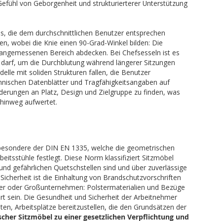
Gefühl von Geborgenheit und strukturierterer Unterstützung
zes, die dem durchschnittlichen Benutzer entsprechen
en, wobei die Knie einen 90-Grad-Winkel bilden: Die
 angemessenen Bereich abdecken. Bei Chefsesseln ist es
n darf, um die Durchblutung während längerer Sitzungen
delle mit soliden Strukturen fallen, die Benutzer
chnischen Datenblätter und Tragfähigkeitsangaben auf
rderungen an Platz, Design und Zielgruppe zu finden, was
 hinweg aufwertet.
sbesondere der DIN EN 1335, welche die geometrischen
tsstühle festlegt. Diese Norm klassifiziert Sitzmöbel
 und gefährlichen Quetschstellen sind und über zuverlässige
icherheit ist die Einhaltung von Brandschutzvorschriften
user oder Großunternehmen: Polstermaterialien und Bezüge
rt sein. Die Gesundheit und Sicherheit der Arbeitnehmer
ten, Arbeitsplätze bereitzustellen, die den Grundsätzen der
cher Sitzmöbel zu einer gesetzlichen Verpflichtung und