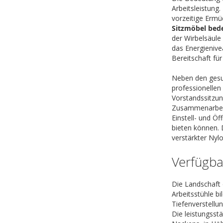
Arbeitsleistung
vorzeitige Ermü
Sitzmöbel bede
der Wirbelsäule
das Energienive
Bereitschaft fü
Neben den gesun
professionellen 
Vorstandssitzu
Zusammenarbeit
Einstell- und Ö
bieten können. 
verstärkter Nyl
Verfügba
Die Landschaft 
Arbeitsstühle 
Tiefenverstellu
Die leistungsst