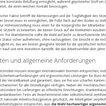
 eine konstante Belüftung ermöglicht, während gepolsterter Stoff ein 
bietet, die einen weichen Kontakt bevorzugen.
itischer Faktor betrifft die Abmessungen und die Tragfähigkeit des Sit
er Sessel muss es ermöglichen, die Füße flach auf den Boden zu stell
ur Höhenverstellung muss einen für die Körpergröße der Mitarbeiter
ie Sitztiefe zu bewerten, die keinen Druck auf die Kniekehlen ausübe
rn. Für Wartebereiche sollte die Wahl auf leicht zu desinfizierende Mo
er Statur sicher aufnehmen, ohne nachzugeben. Die Einsicht in die te
glicht es, das am besten geeignete Modell für die spezifischen Anfo
 Kauf und eine Investition darstellt, die das Arbeitsumfeld über Jahre
ften und allgemeine Anforderungen
 Sitzmöbel müssen strengen internationalen Normen entsprechen, in
cherheitsanforderungen und ergonomischen Leistungen für Büro-Arbei
 der Verstellbarkeit und garantiert, dass sie frei von scharfen Kanten
chanismen für alle Einstellungen verfügen. Neben der mechanischen S
nsbesondere bei Lieferungen an öffentliche Einrichtungen, Krankenhä
ndardisierten Tests als feuerhemmend oder selbstlöschend zertifizie
h nationale Arbeitsschutzgesetze geschützt, die Arbeitgeber verpflich
Arbeitshygiene entsprechen, was
die Wahl hochwertiger ergonomis