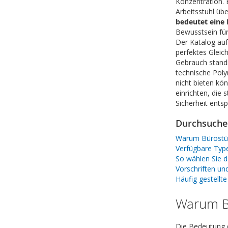
Konzentration.
Arbeitsstuhl üb
bedeutet eine 
Bewusstsein für
Der Katalog auf
perfektes Gleic
Gebrauch standh
technische Poly
nicht bieten kö
einrichten, die
Sicherheit entsp
Durchsuchen
Warum Bürostüh
Verfügbare Typ
So wählen Sie d
Vorschriften u
Häufig gestellt
Warum B
Die Bedeutung d