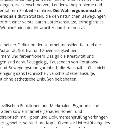
rkrankungen, Nackenschmerzen, Lendenwirbelprobleme und
 erhöhtem Fehlzeiten führen.
Die Wahl ergonomischer
ersonals
durch Stützen, die den natürlichen Bewegungen
t mit einer verstellbaren Lordosenstütze, ermöglicht es,
 Wohlbefinden der Mitarbeiter und ihre mentale
 bei der Definition der Unternehmensidentität und der
torität, Solidität und Zuverlässigkeit bei
rnem und farbenfrohem Design die Kreativität und
en sind darauf ausgelegt, Tausenden von Rotations-,
t und Bewegungsruhe garantiert, die Haushaltsstühle nicht
inigung dank technischer, verschleißfester Bezüge,
eit ohne ästhetische Einbußen beibehalten.
 spezifischen Funktionen und Merkmalen. Ergonomische
krädern sowie millimetergenauen Höhen- und
 Schreibtisch mit Tippen und Dokumentenprüfung verbringen.
etzgewebe, verstellbare Kopfstützen zur Unterstützung des