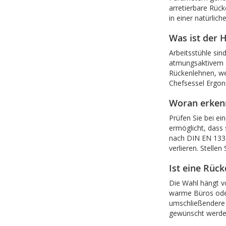
arretierbare Rüc
in einer natürli
Was ist der 
Arbeitsstühle sin
atmungsaktivem N
Rückenlehnen, we
Chefsessel Ergono
Woran erkenn
Prüfen Sie bei ei
ermöglicht, dass
nach DIN EN 1335 
verlieren. Stelle
Ist eine Rüc
Die Wahl hängt v
warme Büros oder 
umschließendere 
gewünscht werden