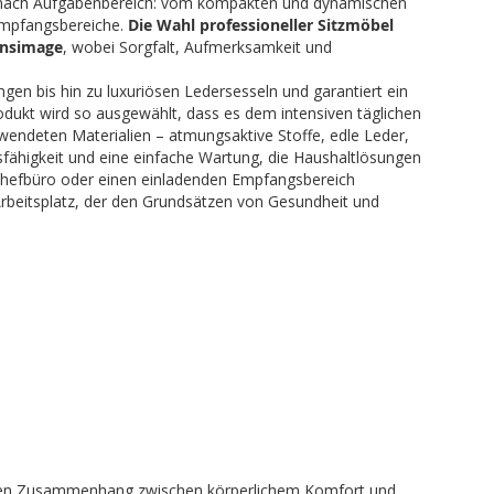
e nach Aufgabenbereich: vom kompakten und dynamischen
 Empfangsbereiche.
Die Wahl professioneller Sitzmöbel
ensimage
, wobei Sorgfalt, Aufmerksamkeit und
en bis hin zu luxuriösen Ledersesseln und garantiert ein
rodukt wird so ausgewählt, dass es dem intensiven täglichen
wendeten Materialien – atmungsaktive Stoffe, edle Leder,
fähigkeit und eine einfache Wartung, die Haushaltlösungen
 Chefbüro oder einen einladenden Empfangsbereich
 Arbeitsplatz, der den Grundsätzen von Gesundheit und
rekten Zusammenhang zwischen körperlichem Komfort und