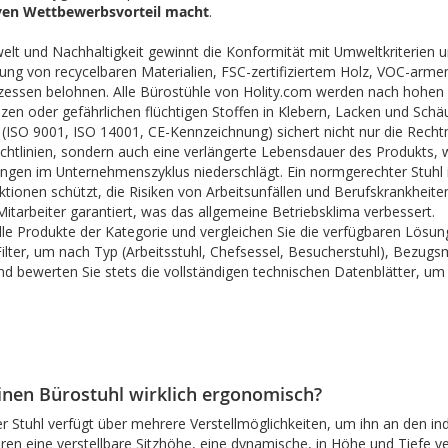
ven Wettbewerbsvorteil macht
.
lt und Nachhaltigkeit gewinnt die Konformität mit Umweltkriterien 
ung von recycelbaren Materialien, FSC-zertifiziertem Holz, VOC-ar
essen belohnen. Alle Bürostühle von Holity.com werden nach hohen Q
nzen oder gefährlichen flüchtigen Stoffen in Klebern, Lacken und Schä
n (ISO 9001, ISO 14001, CE-Kennzeichnung) sichert nicht nur die Rech
chtlinien, sondern auch eine verlängerte Lebensdauer des Produkts, 
ngen im Unternehmenszyklus niederschlägt. Ein normgerechter Stuhl i
tionen schützt, die Risiken von Arbeitsunfällen und Berufskrankheite
Mitarbeiter garantiert, was das allgemeine Betriebsklima verbessert.
lle Produkte der Kategorie und vergleichen Sie die verfügbaren Lösun
Filter, um nach Typ (Arbeitsstuhl, Chefsessel, Besucherstuhl), Bezug
d bewerten Sie stets die vollständigen technischen Datenblätter, u
nen Bürostuhl wirklich ergonomisch?
r Stuhl verfügt über mehrere Verstellmöglichkeiten, um ihn an den i
n eine verstellbare Sitzhöhe, eine dynamische, in Höhe und Tiefe ve