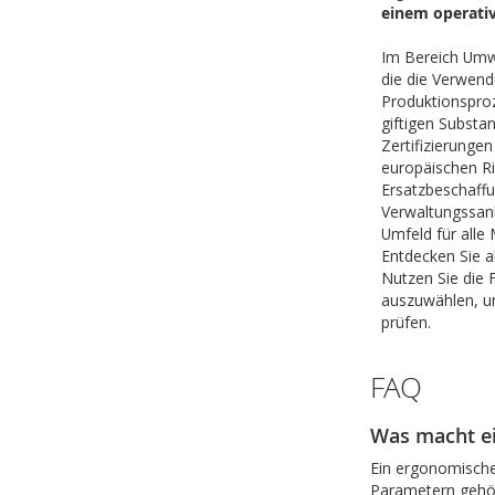
einem operati
Im Bereich Umwe
die die Verwend
Produktionsproz
giftigen Substa
Zertifizierunge
europäischen Ri
Ersatzbeschaffu
Verwaltungssank
Umfeld für alle 
Entdecken Sie a
Nutzen Sie die 
auszuwählen, un
prüfen.
FAQ
Was macht ei
Ein ergonomische
Parametern gehöre