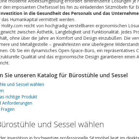
 Eine moderne Arbeitsumgebung erfordert differenzierte Lösungen j
er den imposanten Chefsessel bis hin zu einladenden Sitzmöbeln für
Investition in die Gesundheit des Personals und das Unternehm
 das Humankapital vermittelt werden.
 Holity.com reicht von hochgradig verstellbaren ergonomischen Lösung
hgewicht zwischen Ästhetik, Langlebigkeit und Funktionalität. Jedes P
ält, ohne über die Jahre an Komfort und Design einzubüßen. Die ver
mere und Metallgestelle – gewährleisten eine überlegene Widerstands
nnen. Ob Sie ein dynamisches Open-Space-Büro, ein repräsentatives
 strukturelle Qualität und das ergonomische Design garantieren einen
richt.
 Sie unseren Katalog für Bürostühle und Sessel
le und Sessel wählen
en
as richtige Produkt
nd Anforderungen
e Fragen
ürostühle und Sessel wählen
er Investition in hochwertige professionelle Sitzmöbel liegt im di