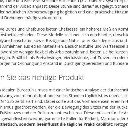
e, Tiefe und Breite verstellbare Armlehnen (3D- oder 4D-Systeme) u
end der Arbeit anpasst. Diese Stühle sind darauf ausgelegt, Schäde
der natürlichen Körperbewegung begleiten und eine praktische Nutzu
d Drehungen häufig vorkommen.
ive Büros und Chefbüros bieten Chefsessel ein höheres Maß an Komfo
 Ästhetik verbinden. Diese Modelle zeichnen sich durch hohe, umsch
lyurethanschaum sowie Bezüge aus Natur- oder Kunstleder aus und 
 Armlehnen aus edlen Materialien. Besucherstühle und Wartesessel 
bwohl sie weniger flexibel als Arbeitsstühle sind, bieten sie bei kur
einigen. Erhältlich als Freischwinger, Vierfußstühle, auf Traversen od
sorgen für Ordnung und Anstand in Durchgangsbereichen und Kunde
n Sie das richtige Produkt
 idealen Bürostuhls muss mit einer kritischen Analyse der durchschnit
Nutzung von mehr als fünf oder sechs Stunden täglich ist es unerlässli
 1335 zertifiziert sind. Dabei sollte auf das Vorhandensein einer in
smus geachtet werden, der die Bewegung des Sitzes mit der Rückenle
ußkreuzes und der Rollen zu unterschätzen: Diese müssen für die Art
ewährleisten (weiche, gummierte Rollen für Parkett, Marmor oder H
ästhetisch, sondern beeinflusst die tägliche Praktikabilität
: Netzge