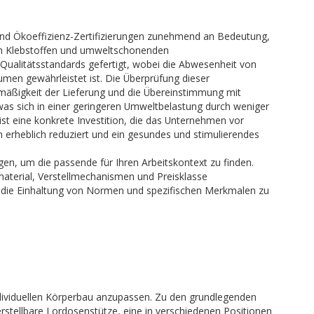
und Ökoeffizienz-Zertifizierungen zunehmend an Bedeutung,
men Klebstoffen und umweltschonenden
ualitätsstandards gefertigt, wobei die Abwesenheit von
umen gewährleistet ist. Die Überprüfung dieser
tmäßigkeit der Lieferung und die Übereinstimmung mit
was sich in einer geringeren Umweltbelastung durch weniger
st eine konkrete Investition, die das Unternehmen vor
n erheblich reduziert und ein gesundes und stimulierendes
gen, um die passende für Ihren Arbeitskontext zu finden.
smaterial, Verstellmechanismen und Preisklasse
m die Einhaltung von Normen und spezifischen Merkmalen zu
ndividuellen Körperbau anzupassen. Zu den grundlegenden
rstellbare Lordosenstütze, eine in verschiedenen Positionen