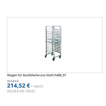
Wagen für Backbleche aus Stahl h488_07
317,61 €
214,52 €
+ MwSt
inkl. MwSt
255,28 €