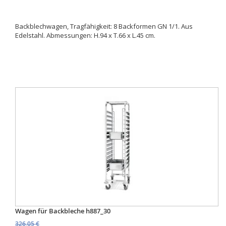
Backblechwagen, Tragfähigkeit: 8 Backformen GN 1/1. Aus
Edelstahl. Abmessungen: H.94 x T.66 x L.45 cm.
Wagen für Backbleche h887_30
326,05 €