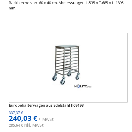
Backbleche von 60 x 40 cm. Abmessungen: L.535 x T.685 x H.1895
mm.
Eurobehälterwagen aus Edelstahl h09193
337,37 €
240,03 €
+ MwSt
inkl. MwSt
285,64 €