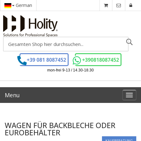
German
Se
+39 081 8087452
+390818087452
mon-frei 9-13 / 14.30-18.30
Menu
Toggl
navig
WAGEN FÜR BACKBLECHE ODER
EUROBEHÄLTER
KAUFBERATUNG