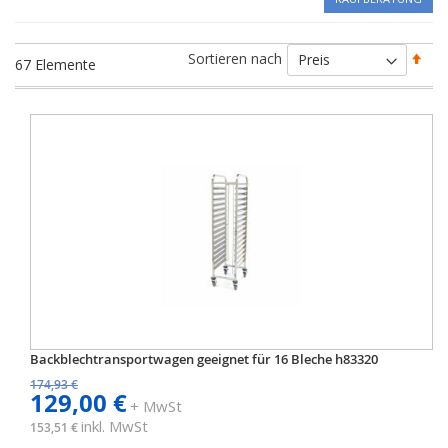
Abs
Sortieren nach
67
Elemente
sort
Backblechtransportwagen geeignet für 16 Bleche h83320
174,93 €
129,00 €
+ MwSt
inkl. MwSt
153,51 €