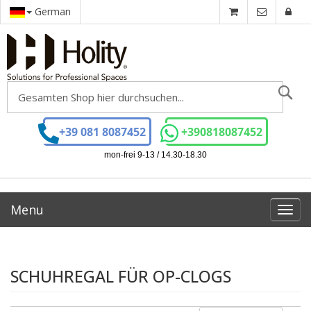
German
Se
+39 081 8087452
+390818087452
mon-frei 9-13 / 14.30-18.30
Menu
Toggl
navig
SCHUHREGAL FÜR OP-CLOGS