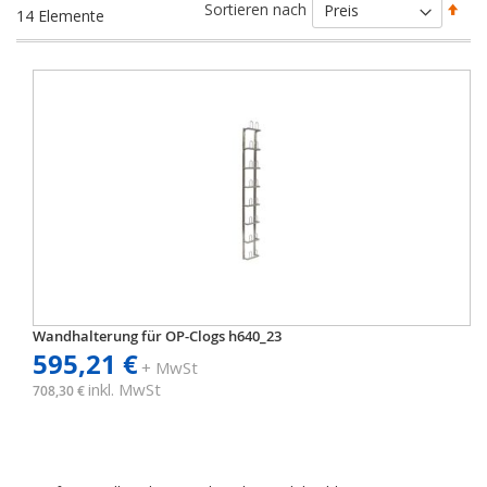
Abs
Sortieren nach
14
Elemente
sort
Wandhalterung für OP-Clogs h640_23
595,21 €
+ MwSt
inkl. MwSt
708,30 €