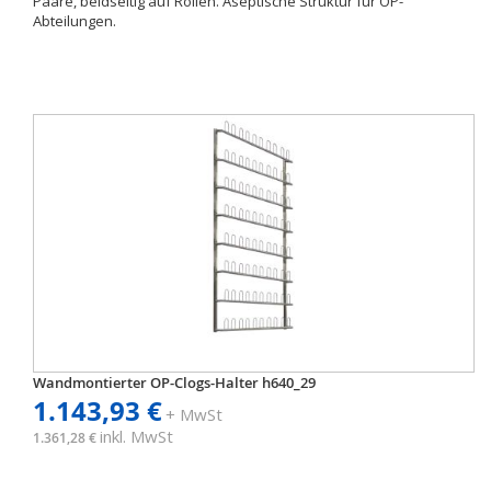
Paare, beidseitig auf Rollen. Aseptische Struktur für OP-
Abteilungen.
Wandmontierter OP-Clogs-Halter h640_29
1.143,93 €
+ MwSt
inkl. MwSt
1.361,28 €