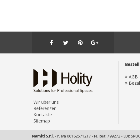
Bestel
AGB
Beza
Wir über uns
Referenzen
Kontakte
Sitemap
Namiti S.r.l.
- P. Iva 06162571217 - N. Rea: 799272 - SDI: 5R