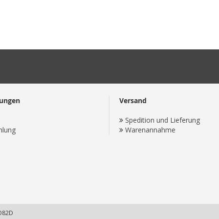
lungen
Versand
Spedition und Lieferung
hlung
Warenannahme
UO82D