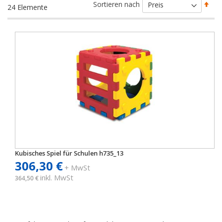
Abs
Sortieren nach
24
Elemente
sort
Kubisches Spiel für Schulen h735_13
306,30 €
+ MwSt
inkl. MwSt
364,50 €