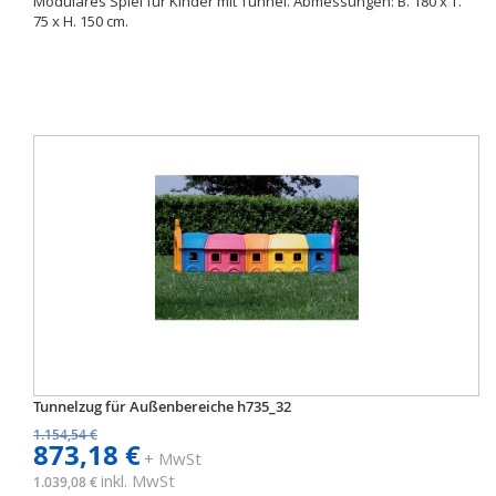
Modulares Spiel für Kinder mit Tunnel. Abmessungen: B. 180 x T.
75 x H. 150 cm.
Tunnelzug für Außenbereiche h735_32
1.154,54 €
873,18 €
+ MwSt
inkl. MwSt
1.039,08 €