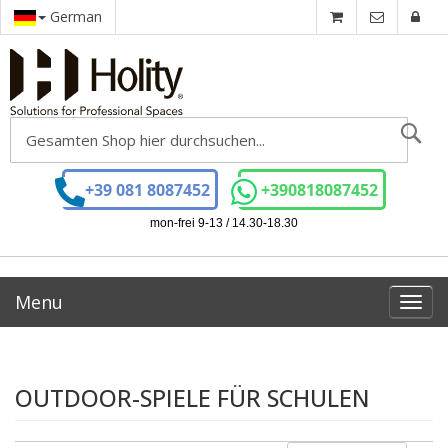
German
Se
+39 081 8087452
+390818087452
mon-frei 9-13 / 14.30-18.30
Menu
Toggl
navig
OUTDOOR-SPIELE FÜR SCHULEN