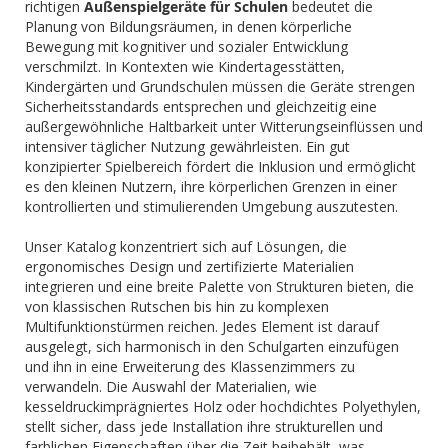
richtigen
Außenspielgeräte für Schulen
bedeutet die
Planung von Bildungsräumen, in denen körperliche
Bewegung mit kognitiver und sozialer Entwicklung
verschmilzt. In Kontexten wie Kindertagesstätten,
Kindergärten und Grundschulen müssen die Geräte strengen
Sicherheitsstandards entsprechen und gleichzeitig eine
außergewöhnliche Haltbarkeit unter Witterungseinflüssen und
intensiver täglicher Nutzung gewährleisten. Ein gut
konzipierter Spielbereich fördert die Inklusion und ermöglicht
es den kleinen Nutzern, ihre körperlichen Grenzen in einer
kontrollierten und stimulierenden Umgebung auszutesten.
Unser Katalog konzentriert sich auf Lösungen, die
ergonomisches Design und zertifizierte Materialien
integrieren und eine breite Palette von Strukturen bieten, die
von klassischen Rutschen bis hin zu komplexen
Multifunktionstürmen reichen. Jedes Element ist darauf
ausgelegt, sich harmonisch in den Schulgarten einzufügen
und ihn in eine Erweiterung des Klassenzimmers zu
verwandeln. Die Auswahl der Materialien, wie
kesseldruckimprägniertes Holz oder hochdichtes Polyethylen,
stellt sicher, dass jede Installation ihre strukturellen und
farblichen Eigenschaften über die Zeit beibehält, was