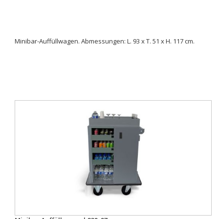
Minibar-Auffüllwagen. Abmessungen: L. 93 x T. 51 x H. 117 cm.