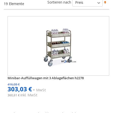
Abs
Sortieren nach
19
Elemente
sort
Minibar-Auffüllwagen mit 3 Ablageflächen h2278
416,08 €
303,03 €
+ MwSt
inkl. MwSt
360,61 €