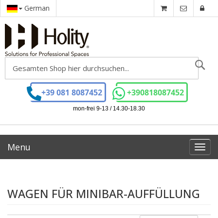
German
Se
+39 081 8087452
+390818087452
mon-frei 9-13 / 14.30-18.30
Menu
Toggl
navig
WAGEN FÜR MINIBAR-AUFFÜLLUNG