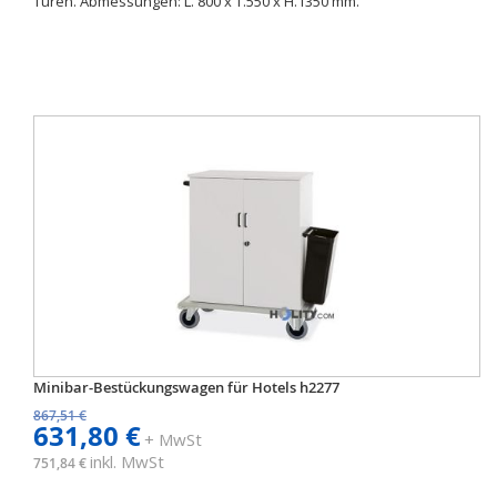
Türen. Abmessungen: L. 800 x T.550 x H.1350 mm.
Minibar-Bestückungswagen für Hotels h2277
867,51 €
631,80 €
+ MwSt
inkl. MwSt
751,84 €