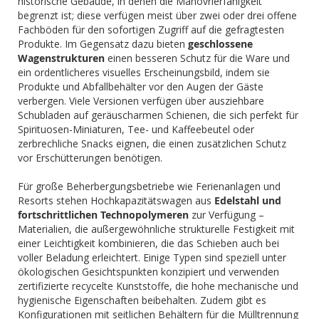
historische Gebäude, in denen die Manövrierfähigkeit
begrenzt ist; diese verfügen meist über zwei oder drei offene
Fachböden für den sofortigen Zugriff auf die gefragtesten
Produkte. Im Gegensatz dazu bieten
geschlossene
Wagenstrukturen
einen besseren Schutz für die Ware und
ein ordentlicheres visuelles Erscheinungsbild, indem sie
Produkte und Abfallbehälter vor den Augen der Gäste
verbergen. Viele Versionen verfügen über ausziehbare
Schubladen auf geräuscharmen Schienen, die sich perfekt für
Spirituosen-Miniaturen, Tee- und Kaffeebeutel oder
zerbrechliche Snacks eignen, die einen zusätzlichen Schutz
vor Erschütterungen benötigen.
Für große Beherbergungsbetriebe wie Ferienanlagen und
Resorts stehen Hochkapazitätswagen aus
Edelstahl und
fortschrittlichen Technopolymeren
zur Verfügung –
Materialien, die außergewöhnliche strukturelle Festigkeit mit
einer Leichtigkeit kombinieren, die das Schieben auch bei
voller Beladung erleichtert. Einige Typen sind speziell unter
ökologischen Gesichtspunkten konzipiert und verwenden
zertifizierte recycelte Kunststoffe, die hohe mechanische und
hygienische Eigenschaften beibehalten. Zudem gibt es
Konfigurationen mit seitlichen Behältern für die Mülltrennung