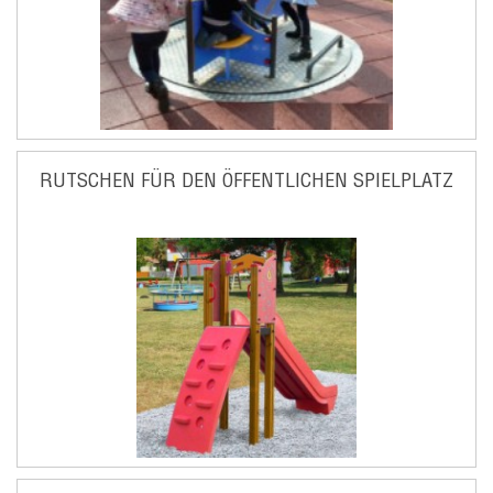
RUTSCHEN FÜR DEN ÖFFENTLICHEN SPIELPLATZ