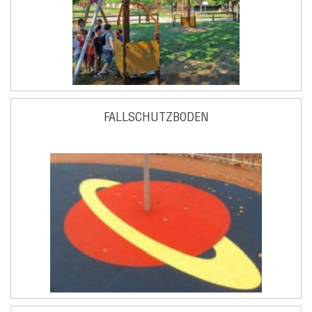
FALLSCHUTZBODEN