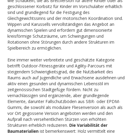
wie Schaukeln, die als Brettversion für ältere Kinder oder als
geschlossener Korbsitz für Kinder im Vorschulalter erhältlich
sind und grundlegend für die Festigung des
Gleichgewichtssinns und der motorischen Koordination sind.
Wippen und Karussells vervollständigen das Angebot an
dynamischen Spielen und erfordern gut dimensionierte
kreisförmige Schutzräume, um Schwingungen und
Rotationen ohne Störungen durch andere Strukturen im
Spielbereich zu ermöglichen.
Eine immer weiter verbreitete und geschätzte Kategorie
betrifft Outdoor-Fitnessgeräte und Agility-Parcours mit
steigendem Schwierigkeitsgrad, die die Nutzbarkeit des
Raums auch auf Jugendliche und Erwachsene ausdehnen und
aktiv einen gesunden und dynamischen Lebensstil im
zeitgenössischen Stadtgefüge fördern. Nicht zu
vernachlässigen sind ergänzende, aber grundlegende
Elemente, darunter Fallschutzböden aus SBR- oder EPDM-
Gummi, die sowohl als modulare Fliesenversion als auch als
vor Ort gegossene Version angeboten werden und den
Aufprall nach versehentlichen Stürzen von erhöhten
Strukturen erheblich reduzieren.
Die Variabilität der
Baumaterialien
ist bemerkenswert: Holz vermittelt eine