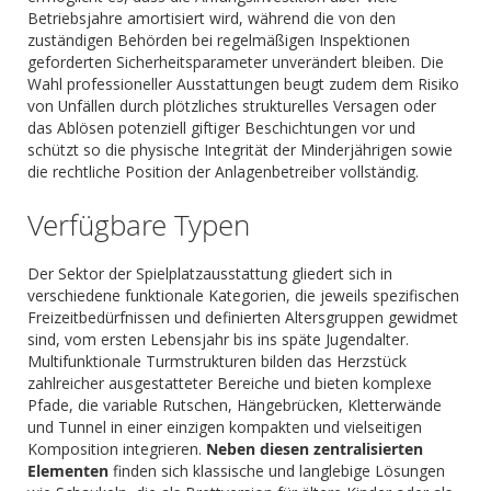
Betriebsjahre amortisiert wird, während die von den
zuständigen Behörden bei regelmäßigen Inspektionen
geforderten Sicherheitsparameter unverändert bleiben. Die
Wahl professioneller Ausstattungen beugt zudem dem Risiko
von Unfällen durch plötzliches strukturelles Versagen oder
das Ablösen potenziell giftiger Beschichtungen vor und
schützt so die physische Integrität der Minderjährigen sowie
die rechtliche Position der Anlagenbetreiber vollständig.
Verfügbare Typen
Der Sektor der Spielplatzausstattung gliedert sich in
verschiedene funktionale Kategorien, die jeweils spezifischen
Freizeitbedürfnissen und definierten Altersgruppen gewidmet
sind, vom ersten Lebensjahr bis ins späte Jugendalter.
Multifunktionale Turmstrukturen bilden das Herzstück
zahlreicher ausgestatteter Bereiche und bieten komplexe
Pfade, die variable Rutschen, Hängebrücken, Kletterwände
und Tunnel in einer einzigen kompakten und vielseitigen
Komposition integrieren.
Neben diesen zentralisierten
Elementen
finden sich klassische und langlebige Lösungen