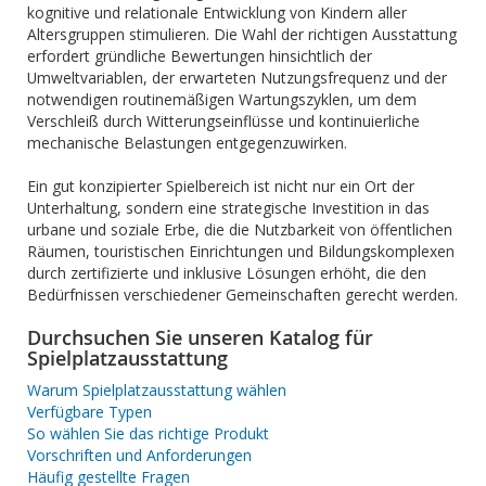
kognitive und relationale Entwicklung von Kindern aller
Altersgruppen stimulieren. Die Wahl der richtigen Ausstattung
erfordert gründliche Bewertungen hinsichtlich der
Umweltvariablen, der erwarteten Nutzungsfrequenz und der
notwendigen routinemäßigen Wartungszyklen, um dem
Verschleiß durch Witterungseinflüsse und kontinuierliche
mechanische Belastungen entgegenzuwirken.
Ein gut konzipierter Spielbereich ist nicht nur ein Ort der
Unterhaltung, sondern eine strategische Investition in das
urbane und soziale Erbe, die die Nutzbarkeit von öffentlichen
Räumen, touristischen Einrichtungen und Bildungskomplexen
durch zertifizierte und inklusive Lösungen erhöht, die den
Bedürfnissen verschiedener Gemeinschaften gerecht werden.
Durchsuchen Sie unseren Katalog für
Spielplatzausstattung
Warum Spielplatzausstattung wählen
Verfügbare Typen
So wählen Sie das richtige Produkt
Vorschriften und Anforderungen
Häufig gestellte Fragen