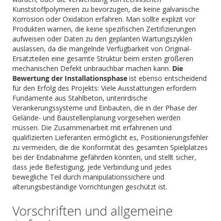
Kunststoffpolymeren zu bevorzugen, die keine galvanische
Korrosion oder Oxidation erfahren. Man sollte explizit vor
Produkten warnen, die keine spezifischen Zertifizierungen
aufweisen oder Daten zu den geplanten Wartungszyklen
auslassen, da die mangelnde Verfügbarkeit von Original-
Ersatzteilen eine gesamte Struktur beim ersten größeren
mechanischen Defekt unbrauchbar machen kann.
Die
Bewertung der Installationsphase
ist ebenso entscheidend
für den Erfolg des Projekts: Viele Ausstattungen erfordern
Fundamente aus Stahlbeton, unterirdische
Verankerungssysteme und Einbauten, die in der Phase der
Gelände- und Baustellenplanung vorgesehen werden
müssen. Die Zusammenarbeit mit erfahrenen und
qualifizierten Lieferanten ermöglicht es, Positionierungsfehler
zu vermeiden, die die Konformität des gesamten Spielplatzes
bei der Endabnahme gefährden könnten, und stellt sicher,
dass jede Befestigung, jede Verbindung und jedes
bewegliche Teil durch manipulationssichere und
alterungsbeständige Vorrichtungen geschützt ist.
Vorschriften und allgemeine