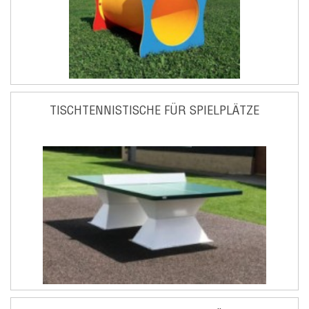
TISCHTENNISTISCHE FÜR SPIELPLÄTZE