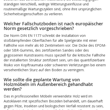
ständigen Verschleiß, widrige Witterungseinflüsse und
routinemäßige Wartungszyklen sind, ohne ihre ursprünglichen
Sicherheitseigenschaften zu verlieren.
Welcher Fallschutzboden ist nach europäischer
Norm gesetzlich vorgeschrieben?
Die Norm DIN EN 1177 schreibt die Installation von
stoßdämpfenden Oberflächen für alle Spielgeräte mit einer
Fallhöhe von mehr als 60 Zentimetern vor. Die Dicke des EPDM-
oder SBR-Gummis, des zertifizierten Sandes oder des
gegossenen Kunstrasens muss speziell für die kritische Fallhöhe
der installierten Struktur zertifiziert sein, um das quantifizierbare
Risiko von Kopftraumata oder schweren Verletzungen bei einem
versehentlichen Sturz auf den Boden zu verringern.
Wie sollte die geplante Wartung von
Holzmöbeln im Außenbereich gehandhabt
werden?
Das in professionellen Möbeln verwendete Holz wird im
Autoklaven mit spezifischen Bioziden behandelt, um dauerhaft
gegen Pilze, Insekten und biologischen Verfall resistent zu sein,